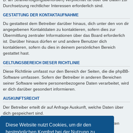
Durchsetzung rechtlicher Interessen erforderlich sind.
GESTATTUNG DER KONTAKTAUFNAHME
Du gestattest dem Betreiber darüber hinaus, dich unter den von dir
angegebenen Kontaktdaten zu kontaktieren, sofern dies zur
Übermittlung zentraler Informationen über das Board erforderlich
ist. Darüber hinaus dürfen er und andere Benutzer dich
kontaktieren, sofern du dies in deinem persönlichen Bereich
gestattet hast.
GELTUNGSBEREICH DIESER RICHTLINIE
Diese Richtlinie umfasst nur den Bereich der Seiten, die die phpBB-
Software umfassen. Sofern der Betreiber in anderen Bereichen
seiner Software weitere personenbezogene Daten verarbeitet, wird
er dich darüber gesondert informieren.
AUSKUNFTSRECHT
Der Betreiber erteilt dir auf Anfrage Auskunft, welche Daten über
dich gespeichert sind.
Du kannst jederzeit die Löschung bzw. Sperrung deiner Daten
Diese Website nutzt Cookies, um dir den
verlangen. Kontaktiere hierzu bitte den Betreiber.
bestmöglichen Komfort bei der Nutzung zu