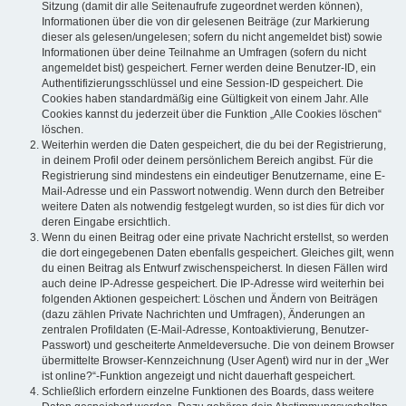
Sitzung (damit dir alle Seitenaufrufe zugeordnet werden können),
Informationen über die von dir gelesenen Beiträge (zur Markierung
dieser als gelesen/ungelesen; sofern du nicht angemeldet bist) sowie
Informationen über deine Teilnahme an Umfragen (sofern du nicht
angemeldet bist) gespeichert. Ferner werden deine Benutzer-ID, ein
Authentifizierungsschlüssel und eine Session-ID gespeichert. Die
Cookies haben standardmäßig eine Gültigkeit von einem Jahr. Alle
Cookies kannst du jederzeit über die Funktion „Alle Cookies löschen“
löschen.
Weiterhin werden die Daten gespeichert, die du bei der Registrierung,
in deinem Profil oder deinem persönlichem Bereich angibst. Für die
Registrierung sind mindestens ein eindeutiger Benutzername, eine E-
Mail-Adresse und ein Passwort notwendig. Wenn durch den Betreiber
weitere Daten als notwendig festgelegt wurden, so ist dies für dich vor
deren Eingabe ersichtlich.
Wenn du einen Beitrag oder eine private Nachricht erstellst, so werden
die dort eingegebenen Daten ebenfalls gespeichert. Gleiches gilt, wenn
du einen Beitrag als Entwurf zwischenspeicherst. In diesen Fällen wird
auch deine IP-Adresse gespeichert. Die IP-Adresse wird weiterhin bei
folgenden Aktionen gespeichert: Löschen und Ändern von Beiträgen
(dazu zählen Private Nachrichten und Umfragen), Änderungen an
zentralen Profildaten (E-Mail-Adresse, Kontoaktivierung, Benutzer-
Passwort) und gescheiterte Anmeldeversuche. Die von deinem Browser
übermittelte Browser-Kennzeichnung (User Agent) wird nur in der „Wer
ist online?“-Funktion angezeigt und nicht dauerhaft gespeichert.
Schließlich erfordern einzelne Funktionen des Boards, dass weitere