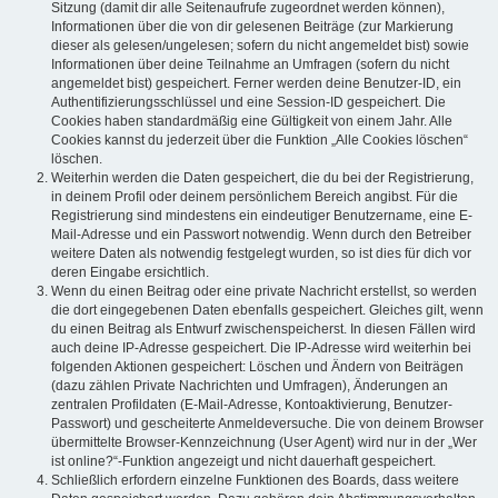
Sitzung (damit dir alle Seitenaufrufe zugeordnet werden können),
Informationen über die von dir gelesenen Beiträge (zur Markierung
dieser als gelesen/ungelesen; sofern du nicht angemeldet bist) sowie
Informationen über deine Teilnahme an Umfragen (sofern du nicht
angemeldet bist) gespeichert. Ferner werden deine Benutzer-ID, ein
Authentifizierungsschlüssel und eine Session-ID gespeichert. Die
Cookies haben standardmäßig eine Gültigkeit von einem Jahr. Alle
Cookies kannst du jederzeit über die Funktion „Alle Cookies löschen“
löschen.
Weiterhin werden die Daten gespeichert, die du bei der Registrierung,
in deinem Profil oder deinem persönlichem Bereich angibst. Für die
Registrierung sind mindestens ein eindeutiger Benutzername, eine E-
Mail-Adresse und ein Passwort notwendig. Wenn durch den Betreiber
weitere Daten als notwendig festgelegt wurden, so ist dies für dich vor
deren Eingabe ersichtlich.
Wenn du einen Beitrag oder eine private Nachricht erstellst, so werden
die dort eingegebenen Daten ebenfalls gespeichert. Gleiches gilt, wenn
du einen Beitrag als Entwurf zwischenspeicherst. In diesen Fällen wird
auch deine IP-Adresse gespeichert. Die IP-Adresse wird weiterhin bei
folgenden Aktionen gespeichert: Löschen und Ändern von Beiträgen
(dazu zählen Private Nachrichten und Umfragen), Änderungen an
zentralen Profildaten (E-Mail-Adresse, Kontoaktivierung, Benutzer-
Passwort) und gescheiterte Anmeldeversuche. Die von deinem Browser
übermittelte Browser-Kennzeichnung (User Agent) wird nur in der „Wer
ist online?“-Funktion angezeigt und nicht dauerhaft gespeichert.
Schließlich erfordern einzelne Funktionen des Boards, dass weitere