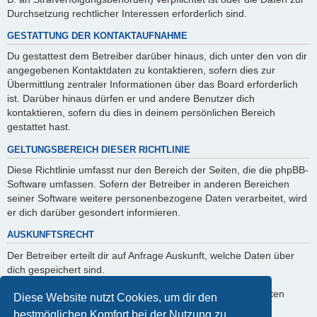
Durchsetzung rechtlicher Interessen erforderlich sind.
GESTATTUNG DER KONTAKTAUFNAHME
Du gestattest dem Betreiber darüber hinaus, dich unter den von dir
angegebenen Kontaktdaten zu kontaktieren, sofern dies zur
Übermittlung zentraler Informationen über das Board erforderlich
ist. Darüber hinaus dürfen er und andere Benutzer dich
kontaktieren, sofern du dies in deinem persönlichen Bereich
gestattet hast.
GELTUNGSBEREICH DIESER RICHTLINIE
Diese Richtlinie umfasst nur den Bereich der Seiten, die die phpBB-
Software umfassen. Sofern der Betreiber in anderen Bereichen
seiner Software weitere personenbezogene Daten verarbeitet, wird
er dich darüber gesondert informieren.
AUSKUNFTSRECHT
Der Betreiber erteilt dir auf Anfrage Auskunft, welche Daten über
dich gespeichert sind.
Du kannst jederzeit die Löschung bzw. Sperrung deiner Daten
Diese Website nutzt Cookies, um dir den
verlangen. Kontaktiere hierzu bitte den Betreiber.
bestmöglichen Komfort bei der Nutzung zu