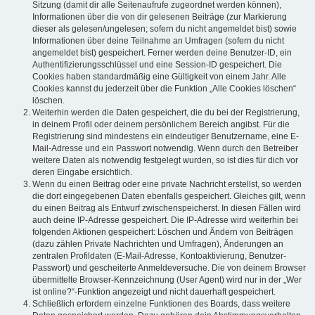
Sitzung (damit dir alle Seitenaufrufe zugeordnet werden können),
Informationen über die von dir gelesenen Beiträge (zur Markierung
dieser als gelesen/ungelesen; sofern du nicht angemeldet bist) sowie
Informationen über deine Teilnahme an Umfragen (sofern du nicht
angemeldet bist) gespeichert. Ferner werden deine Benutzer-ID, ein
Authentifizierungsschlüssel und eine Session-ID gespeichert. Die
Cookies haben standardmäßig eine Gültigkeit von einem Jahr. Alle
Cookies kannst du jederzeit über die Funktion „Alle Cookies löschen“
löschen.
Weiterhin werden die Daten gespeichert, die du bei der Registrierung,
in deinem Profil oder deinem persönlichem Bereich angibst. Für die
Registrierung sind mindestens ein eindeutiger Benutzername, eine E-
Mail-Adresse und ein Passwort notwendig. Wenn durch den Betreiber
weitere Daten als notwendig festgelegt wurden, so ist dies für dich vor
deren Eingabe ersichtlich.
Wenn du einen Beitrag oder eine private Nachricht erstellst, so werden
die dort eingegebenen Daten ebenfalls gespeichert. Gleiches gilt, wenn
du einen Beitrag als Entwurf zwischenspeicherst. In diesen Fällen wird
auch deine IP-Adresse gespeichert. Die IP-Adresse wird weiterhin bei
folgenden Aktionen gespeichert: Löschen und Ändern von Beiträgen
(dazu zählen Private Nachrichten und Umfragen), Änderungen an
zentralen Profildaten (E-Mail-Adresse, Kontoaktivierung, Benutzer-
Passwort) und gescheiterte Anmeldeversuche. Die von deinem Browser
übermittelte Browser-Kennzeichnung (User Agent) wird nur in der „Wer
ist online?“-Funktion angezeigt und nicht dauerhaft gespeichert.
Schließlich erfordern einzelne Funktionen des Boards, dass weitere