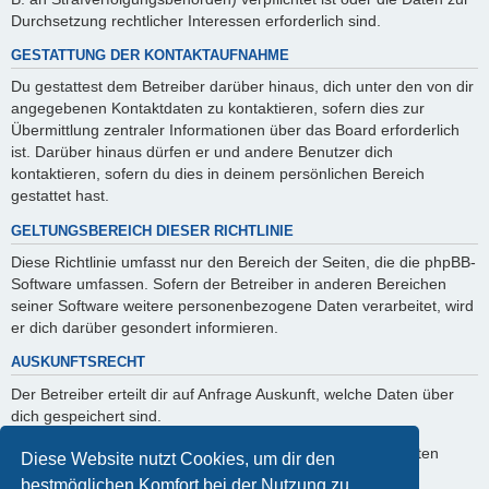
Durchsetzung rechtlicher Interessen erforderlich sind.
GESTATTUNG DER KONTAKTAUFNAHME
Du gestattest dem Betreiber darüber hinaus, dich unter den von dir
angegebenen Kontaktdaten zu kontaktieren, sofern dies zur
Übermittlung zentraler Informationen über das Board erforderlich
ist. Darüber hinaus dürfen er und andere Benutzer dich
kontaktieren, sofern du dies in deinem persönlichen Bereich
gestattet hast.
GELTUNGSBEREICH DIESER RICHTLINIE
Diese Richtlinie umfasst nur den Bereich der Seiten, die die phpBB-
Software umfassen. Sofern der Betreiber in anderen Bereichen
seiner Software weitere personenbezogene Daten verarbeitet, wird
er dich darüber gesondert informieren.
AUSKUNFTSRECHT
Der Betreiber erteilt dir auf Anfrage Auskunft, welche Daten über
dich gespeichert sind.
Du kannst jederzeit die Löschung bzw. Sperrung deiner Daten
Diese Website nutzt Cookies, um dir den
verlangen. Kontaktiere hierzu bitte den Betreiber.
bestmöglichen Komfort bei der Nutzung zu