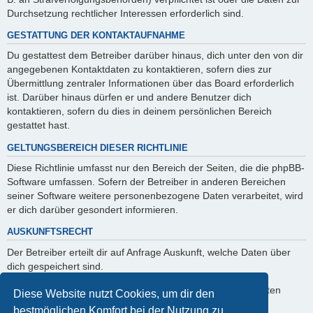
Durchsetzung rechtlicher Interessen erforderlich sind.
GESTATTUNG DER KONTAKTAUFNAHME
Du gestattest dem Betreiber darüber hinaus, dich unter den von dir
angegebenen Kontaktdaten zu kontaktieren, sofern dies zur
Übermittlung zentraler Informationen über das Board erforderlich
ist. Darüber hinaus dürfen er und andere Benutzer dich
kontaktieren, sofern du dies in deinem persönlichen Bereich
gestattet hast.
GELTUNGSBEREICH DIESER RICHTLINIE
Diese Richtlinie umfasst nur den Bereich der Seiten, die die phpBB-
Software umfassen. Sofern der Betreiber in anderen Bereichen
seiner Software weitere personenbezogene Daten verarbeitet, wird
er dich darüber gesondert informieren.
AUSKUNFTSRECHT
Der Betreiber erteilt dir auf Anfrage Auskunft, welche Daten über
dich gespeichert sind.
Du kannst jederzeit die Löschung bzw. Sperrung deiner Daten
Diese Website nutzt Cookies, um dir den
verlangen. Kontaktiere hierzu bitte den Betreiber.
bestmöglichen Komfort bei der Nutzung zu