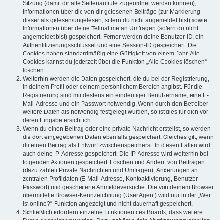
Sitzung (damit dir alle Seitenaufrufe zugeordnet werden können),
Informationen über die von dir gelesenen Beiträge (zur Markierung
dieser als gelesen/ungelesen; sofern du nicht angemeldet bist) sowie
Informationen über deine Teilnahme an Umfragen (sofern du nicht
angemeldet bist) gespeichert. Ferner werden deine Benutzer-ID, ein
Authentifizierungsschlüssel und eine Session-ID gespeichert. Die
Cookies haben standardmäßig eine Gültigkeit von einem Jahr. Alle
Cookies kannst du jederzeit über die Funktion „Alle Cookies löschen“
löschen.
Weiterhin werden die Daten gespeichert, die du bei der Registrierung,
in deinem Profil oder deinem persönlichem Bereich angibst. Für die
Registrierung sind mindestens ein eindeutiger Benutzername, eine E-
Mail-Adresse und ein Passwort notwendig. Wenn durch den Betreiber
weitere Daten als notwendig festgelegt wurden, so ist dies für dich vor
deren Eingabe ersichtlich.
Wenn du einen Beitrag oder eine private Nachricht erstellst, so werden
die dort eingegebenen Daten ebenfalls gespeichert. Gleiches gilt, wenn
du einen Beitrag als Entwurf zwischenspeicherst. In diesen Fällen wird
auch deine IP-Adresse gespeichert. Die IP-Adresse wird weiterhin bei
folgenden Aktionen gespeichert: Löschen und Ändern von Beiträgen
(dazu zählen Private Nachrichten und Umfragen), Änderungen an
zentralen Profildaten (E-Mail-Adresse, Kontoaktivierung, Benutzer-
Passwort) und gescheiterte Anmeldeversuche. Die von deinem Browser
übermittelte Browser-Kennzeichnung (User Agent) wird nur in der „Wer
ist online?“-Funktion angezeigt und nicht dauerhaft gespeichert.
Schließlich erfordern einzelne Funktionen des Boards, dass weitere