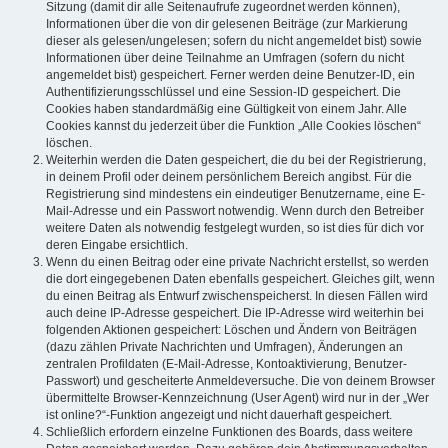
Sitzung (damit dir alle Seitenaufrufe zugeordnet werden können),
Informationen über die von dir gelesenen Beiträge (zur Markierung
dieser als gelesen/ungelesen; sofern du nicht angemeldet bist) sowie
Informationen über deine Teilnahme an Umfragen (sofern du nicht
angemeldet bist) gespeichert. Ferner werden deine Benutzer-ID, ein
Authentifizierungsschlüssel und eine Session-ID gespeichert. Die
Cookies haben standardmäßig eine Gültigkeit von einem Jahr. Alle
Cookies kannst du jederzeit über die Funktion „Alle Cookies löschen“
löschen.
Weiterhin werden die Daten gespeichert, die du bei der Registrierung,
in deinem Profil oder deinem persönlichem Bereich angibst. Für die
Registrierung sind mindestens ein eindeutiger Benutzername, eine E-
Mail-Adresse und ein Passwort notwendig. Wenn durch den Betreiber
weitere Daten als notwendig festgelegt wurden, so ist dies für dich vor
deren Eingabe ersichtlich.
Wenn du einen Beitrag oder eine private Nachricht erstellst, so werden
die dort eingegebenen Daten ebenfalls gespeichert. Gleiches gilt, wenn
du einen Beitrag als Entwurf zwischenspeicherst. In diesen Fällen wird
auch deine IP-Adresse gespeichert. Die IP-Adresse wird weiterhin bei
folgenden Aktionen gespeichert: Löschen und Ändern von Beiträgen
(dazu zählen Private Nachrichten und Umfragen), Änderungen an
zentralen Profildaten (E-Mail-Adresse, Kontoaktivierung, Benutzer-
Passwort) und gescheiterte Anmeldeversuche. Die von deinem Browser
übermittelte Browser-Kennzeichnung (User Agent) wird nur in der „Wer
ist online?“-Funktion angezeigt und nicht dauerhaft gespeichert.
Schließlich erfordern einzelne Funktionen des Boards, dass weitere