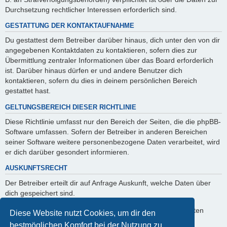
Durchsetzung rechtlicher Interessen erforderlich sind.
GESTATTUNG DER KONTAKTAUFNAHME
Du gestattest dem Betreiber darüber hinaus, dich unter den von dir
angegebenen Kontaktdaten zu kontaktieren, sofern dies zur
Übermittlung zentraler Informationen über das Board erforderlich
ist. Darüber hinaus dürfen er und andere Benutzer dich
kontaktieren, sofern du dies in deinem persönlichen Bereich
gestattet hast.
GELTUNGSBEREICH DIESER RICHTLINIE
Diese Richtlinie umfasst nur den Bereich der Seiten, die die phpBB-
Software umfassen. Sofern der Betreiber in anderen Bereichen
seiner Software weitere personenbezogene Daten verarbeitet, wird
er dich darüber gesondert informieren.
AUSKUNFTSRECHT
Der Betreiber erteilt dir auf Anfrage Auskunft, welche Daten über
dich gespeichert sind.
Du kannst jederzeit die Löschung bzw. Sperrung deiner Daten
Diese Website nutzt Cookies, um dir den
verlangen. Kontaktiere hierzu bitte den Betreiber.
bestmöglichen Komfort bei der Nutzung zu