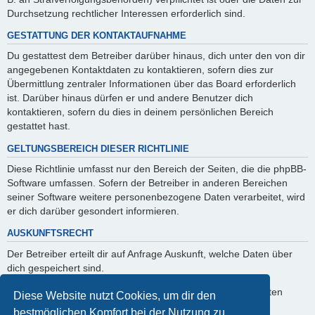
Durchsetzung rechtlicher Interessen erforderlich sind.
GESTATTUNG DER KONTAKTAUFNAHME
Du gestattest dem Betreiber darüber hinaus, dich unter den von dir
angegebenen Kontaktdaten zu kontaktieren, sofern dies zur
Übermittlung zentraler Informationen über das Board erforderlich
ist. Darüber hinaus dürfen er und andere Benutzer dich
kontaktieren, sofern du dies in deinem persönlichen Bereich
gestattet hast.
GELTUNGSBEREICH DIESER RICHTLINIE
Diese Richtlinie umfasst nur den Bereich der Seiten, die die phpBB-
Software umfassen. Sofern der Betreiber in anderen Bereichen
seiner Software weitere personenbezogene Daten verarbeitet, wird
er dich darüber gesondert informieren.
AUSKUNFTSRECHT
Der Betreiber erteilt dir auf Anfrage Auskunft, welche Daten über
dich gespeichert sind.
Du kannst jederzeit die Löschung bzw. Sperrung deiner Daten
Diese Website nutzt Cookies, um dir den
verlangen. Kontaktiere hierzu bitte den Betreiber.
bestmöglichen Komfort bei der Nutzung zu