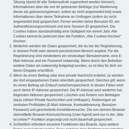
Sitzung (damit dir alle Seitenaufrufe zugeordnet werden können),
Informationen über die von dir gelesenen Beiträge (zur Markierung
dieser als gelesen/ungelesen; sofern du nicht angemeldet bist) sowie
Informationen über deine Teilnahme an Umfragen (sofern du nicht
angemeldet bist) gespeichert. Ferner werden deine Benutzer-ID, ein
Authentifizierungsschlüssel und eine Session-ID gespeichert. Die
Cookies haben standardmäßig eine Gültigkeit von einem Jahr. Alle
Cookies kannst du jederzeit über die Funktion „Alle Cookies löschen“
löschen.
Weiterhin werden die Daten gespeichert, die du bei der Registrierung,
in deinem Profil oder deinem persönlichem Bereich angibst. Für die
Registrierung sind mindestens ein eindeutiger Benutzername, eine E-
Mail-Adresse und ein Passwort notwendig. Wenn durch den Betreiber
weitere Daten als notwendig festgelegt wurden, so ist dies für dich vor
deren Eingabe ersichtlich.
Wenn du einen Beitrag oder eine private Nachricht erstellst, so werden
die dort eingegebenen Daten ebenfalls gespeichert. Gleiches gilt, wenn
du einen Beitrag als Entwurf zwischenspeicherst. In diesen Fällen wird
auch deine IP-Adresse gespeichert. Die IP-Adresse wird weiterhin bei
folgenden Aktionen gespeichert: Löschen und Ändern von Beiträgen
(dazu zählen Private Nachrichten und Umfragen), Änderungen an
zentralen Profildaten (E-Mail-Adresse, Kontoaktivierung, Benutzer-
Passwort) und gescheiterte Anmeldeversuche. Die von deinem Browser
übermittelte Browser-Kennzeichnung (User Agent) wird nur in der „Wer
ist online?“-Funktion angezeigt und nicht dauerhaft gespeichert.
Schließlich erfordern einzelne Funktionen des Boards, dass weitere