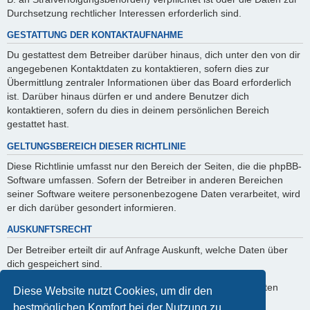
Durchsetzung rechtlicher Interessen erforderlich sind.
GESTATTUNG DER KONTAKTAUFNAHME
Du gestattest dem Betreiber darüber hinaus, dich unter den von dir
angegebenen Kontaktdaten zu kontaktieren, sofern dies zur
Übermittlung zentraler Informationen über das Board erforderlich
ist. Darüber hinaus dürfen er und andere Benutzer dich
kontaktieren, sofern du dies in deinem persönlichen Bereich
gestattet hast.
GELTUNGSBEREICH DIESER RICHTLINIE
Diese Richtlinie umfasst nur den Bereich der Seiten, die die phpBB-
Software umfassen. Sofern der Betreiber in anderen Bereichen
seiner Software weitere personenbezogene Daten verarbeitet, wird
er dich darüber gesondert informieren.
AUSKUNFTSRECHT
Der Betreiber erteilt dir auf Anfrage Auskunft, welche Daten über
dich gespeichert sind.
Du kannst jederzeit die Löschung bzw. Sperrung deiner Daten
Diese Website nutzt Cookies, um dir den
verlangen. Kontaktiere hierzu bitte den Betreiber.
bestmöglichen Komfort bei der Nutzung zu