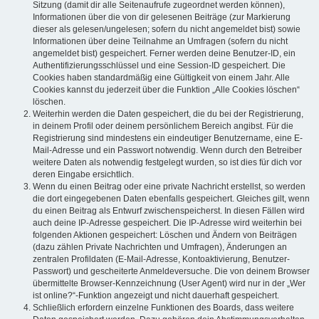
Sitzung (damit dir alle Seitenaufrufe zugeordnet werden können),
Informationen über die von dir gelesenen Beiträge (zur Markierung
dieser als gelesen/ungelesen; sofern du nicht angemeldet bist) sowie
Informationen über deine Teilnahme an Umfragen (sofern du nicht
angemeldet bist) gespeichert. Ferner werden deine Benutzer-ID, ein
Authentifizierungsschlüssel und eine Session-ID gespeichert. Die
Cookies haben standardmäßig eine Gültigkeit von einem Jahr. Alle
Cookies kannst du jederzeit über die Funktion „Alle Cookies löschen“
löschen.
Weiterhin werden die Daten gespeichert, die du bei der Registrierung,
in deinem Profil oder deinem persönlichem Bereich angibst. Für die
Registrierung sind mindestens ein eindeutiger Benutzername, eine E-
Mail-Adresse und ein Passwort notwendig. Wenn durch den Betreiber
weitere Daten als notwendig festgelegt wurden, so ist dies für dich vor
deren Eingabe ersichtlich.
Wenn du einen Beitrag oder eine private Nachricht erstellst, so werden
die dort eingegebenen Daten ebenfalls gespeichert. Gleiches gilt, wenn
du einen Beitrag als Entwurf zwischenspeicherst. In diesen Fällen wird
auch deine IP-Adresse gespeichert. Die IP-Adresse wird weiterhin bei
folgenden Aktionen gespeichert: Löschen und Ändern von Beiträgen
(dazu zählen Private Nachrichten und Umfragen), Änderungen an
zentralen Profildaten (E-Mail-Adresse, Kontoaktivierung, Benutzer-
Passwort) und gescheiterte Anmeldeversuche. Die von deinem Browser
übermittelte Browser-Kennzeichnung (User Agent) wird nur in der „Wer
ist online?“-Funktion angezeigt und nicht dauerhaft gespeichert.
Schließlich erfordern einzelne Funktionen des Boards, dass weitere