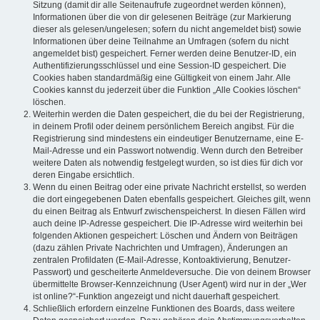
Sitzung (damit dir alle Seitenaufrufe zugeordnet werden können),
Informationen über die von dir gelesenen Beiträge (zur Markierung
dieser als gelesen/ungelesen; sofern du nicht angemeldet bist) sowie
Informationen über deine Teilnahme an Umfragen (sofern du nicht
angemeldet bist) gespeichert. Ferner werden deine Benutzer-ID, ein
Authentifizierungsschlüssel und eine Session-ID gespeichert. Die
Cookies haben standardmäßig eine Gültigkeit von einem Jahr. Alle
Cookies kannst du jederzeit über die Funktion „Alle Cookies löschen“
löschen.
Weiterhin werden die Daten gespeichert, die du bei der Registrierung,
in deinem Profil oder deinem persönlichem Bereich angibst. Für die
Registrierung sind mindestens ein eindeutiger Benutzername, eine E-
Mail-Adresse und ein Passwort notwendig. Wenn durch den Betreiber
weitere Daten als notwendig festgelegt wurden, so ist dies für dich vor
deren Eingabe ersichtlich.
Wenn du einen Beitrag oder eine private Nachricht erstellst, so werden
die dort eingegebenen Daten ebenfalls gespeichert. Gleiches gilt, wenn
du einen Beitrag als Entwurf zwischenspeicherst. In diesen Fällen wird
auch deine IP-Adresse gespeichert. Die IP-Adresse wird weiterhin bei
folgenden Aktionen gespeichert: Löschen und Ändern von Beiträgen
(dazu zählen Private Nachrichten und Umfragen), Änderungen an
zentralen Profildaten (E-Mail-Adresse, Kontoaktivierung, Benutzer-
Passwort) und gescheiterte Anmeldeversuche. Die von deinem Browser
übermittelte Browser-Kennzeichnung (User Agent) wird nur in der „Wer
ist online?“-Funktion angezeigt und nicht dauerhaft gespeichert.
Schließlich erfordern einzelne Funktionen des Boards, dass weitere