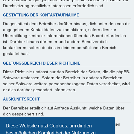
Durchsetzung rechtlicher Interessen erforderlich sind.
GESTATTUNG DER KONTAKTAUFNAHME
Du gestattest dem Betreiber darüber hinaus, dich unter den von dir
angegebenen Kontaktdaten zu kontaktieren, sofern dies zur
Übermittlung zentraler Informationen über das Board erforderlich
ist. Darüber hinaus dürfen er und andere Benutzer dich
kontaktieren, sofern du dies in deinem persönlichen Bereich
gestattet hast.
GELTUNGSBEREICH DIESER RICHTLINIE
Diese Richtlinie umfasst nur den Bereich der Seiten, die die phpBB-
Software umfassen. Sofern der Betreiber in anderen Bereichen
seiner Software weitere personenbezogene Daten verarbeitet, wird
er dich darüber gesondert informieren.
AUSKUNFTSRECHT
Der Betreiber erteilt dir auf Anfrage Auskunft, welche Daten über
dich gespeichert sind.
Du kannst jederzeit die Löschung bzw. Sperrung deiner Daten
Diese Website nutzt Cookies, um dir den
verlangen. Kontaktiere hierzu bitte den Betreiber.
bestmöglichen Komfort bei der Nutzung zu