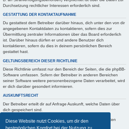
Durchsetzung rechtlicher Interessen erforderlich sind.
GESTATTUNG DER KONTAKTAUFNAHME
Du gestattest dem Betreiber darüber hinaus, dich unter den von dir
angegebenen Kontaktdaten zu kontaktieren, sofern dies zur
Übermittlung zentraler Informationen über das Board erforderlich
ist. Darüber hinaus dürfen er und andere Benutzer dich
kontaktieren, sofern du dies in deinem persönlichen Bereich
gestattet hast.
GELTUNGSBEREICH DIESER RICHTLINIE
Diese Richtlinie umfasst nur den Bereich der Seiten, die die phpBB-
Software umfassen. Sofern der Betreiber in anderen Bereichen
seiner Software weitere personenbezogene Daten verarbeitet, wird
er dich darüber gesondert informieren.
AUSKUNFTSRECHT
Der Betreiber erteilt dir auf Anfrage Auskunft, welche Daten über
dich gespeichert sind.
Du kannst jederzeit die Löschung bzw. Sperrung deiner Daten
Diese Website nutzt Cookies, um dir den
verlangen. Kontaktiere hierzu bitte den Betreiber.
bestmöglichen Komfort bei der Nutzung zu