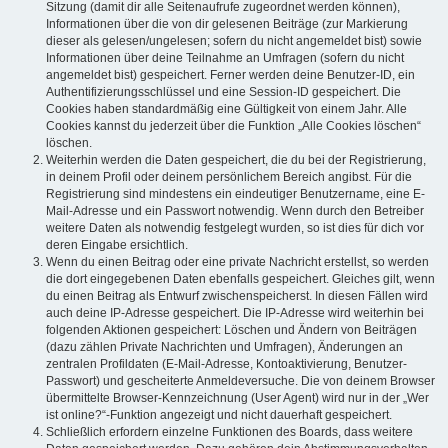
Sitzung (damit dir alle Seitenaufrufe zugeordnet werden können),
Informationen über die von dir gelesenen Beiträge (zur Markierung
dieser als gelesen/ungelesen; sofern du nicht angemeldet bist) sowie
Informationen über deine Teilnahme an Umfragen (sofern du nicht
angemeldet bist) gespeichert. Ferner werden deine Benutzer-ID, ein
Authentifizierungsschlüssel und eine Session-ID gespeichert. Die
Cookies haben standardmäßig eine Gültigkeit von einem Jahr. Alle
Cookies kannst du jederzeit über die Funktion „Alle Cookies löschen“
löschen.
Weiterhin werden die Daten gespeichert, die du bei der Registrierung,
in deinem Profil oder deinem persönlichem Bereich angibst. Für die
Registrierung sind mindestens ein eindeutiger Benutzername, eine E-
Mail-Adresse und ein Passwort notwendig. Wenn durch den Betreiber
weitere Daten als notwendig festgelegt wurden, so ist dies für dich vor
deren Eingabe ersichtlich.
Wenn du einen Beitrag oder eine private Nachricht erstellst, so werden
die dort eingegebenen Daten ebenfalls gespeichert. Gleiches gilt, wenn
du einen Beitrag als Entwurf zwischenspeicherst. In diesen Fällen wird
auch deine IP-Adresse gespeichert. Die IP-Adresse wird weiterhin bei
folgenden Aktionen gespeichert: Löschen und Ändern von Beiträgen
(dazu zählen Private Nachrichten und Umfragen), Änderungen an
zentralen Profildaten (E-Mail-Adresse, Kontoaktivierung, Benutzer-
Passwort) und gescheiterte Anmeldeversuche. Die von deinem Browser
übermittelte Browser-Kennzeichnung (User Agent) wird nur in der „Wer
ist online?“-Funktion angezeigt und nicht dauerhaft gespeichert.
Schließlich erfordern einzelne Funktionen des Boards, dass weitere