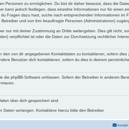
n Personen zu ermöglichen. Du bist dir daher bewusst, dass die Daten d
ber kann jedoch festlegen, dass einzelne Informationen nur für einen ei
n du Fragen dazu hast, suche nach entsprechenden Informationen im Fo
n Betreiber und von ihm beauftragte Personen (Administratoren) zugäng
r nur mit deiner Zustimmung an Dritte weitergeben. Dies gilt nicht, s
n) verpflichtet ist oder die Daten zur Durchsetzung rechtlicher Interes
er den von dir angegebenen Kontaktdaten zu kontaktieren, sofern dies 
andere Benutzer dich kontaktieren, sofern du dies in deinem persönliche
, die die phpBB-Software umfassen. Sofern der Betreiber in anderen Be
ormieren.
 Daten über dich gespeichert sind.
 Daten verlangen. Kontaktiere hierzu bitte den Betreiber.
Kontakt