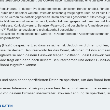
eine Session-ID gespeichert. Die Cookies haben standardmäßig eine Gültigkeit von 
Registrierung, in deinem Profil oder deinem persönlichem Bereich angibst. Für di
rch den Betreiber weitere Daten als notwendig festgelegt wurden, so ist dies für 
llst, so werden die dort eingegebenen Daten ebenfalls gespeichert. Gleiches gilt, 
Die IP-Adresse wird weiterhin bei folgenden Aktionen gespeichert: Löschen und Än
l-Adresse, Kontoaktivierung, Benutzer-Passwort) und gescheiterte Anmeldeversuch
ine?“-Funktion angezeigt und nicht dauerhaft gespeichert.
 dass weitere Daten gespeichert werden. Dazu gehören dein Abstimmungsverhalten
gungsfunktionen.
(Hash) gespeichert, so dass es sicher ist. Jedoch wird dir empfohlen, 
ssel zu deinem Benutzerkonto für das Board, also geh mit ihm sorgsam
htigterweise nach deinem Passwort fragen. Solltest du dein Passwort v
are fragt dich dann nach deinem Benutzernamen und deiner E-Mail-Ad
Board zugreifen kannst.
en und oben näher spezifizierten Daten zu speichern, um das Board bet
en einer Interessenabwägung zwischen deinen und seinen Interessen sow
r von deinem Browser übermittelter Browser-Kennung zu speichern, so
R DATEN