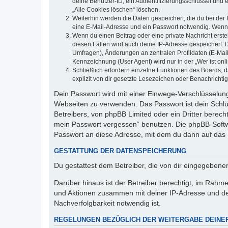
deine Benutzer-ID, ein Authentifizierungsschlüssel und 
„Alle Cookies löschen“ löschen.
Weiterhin werden die Daten gespeichert, die du bei der 
eine E-Mail-Adresse und ein Passwort notwendig. Wenn du
Wenn du einen Beitrag oder eine private Nachricht erste
diesen Fällen wird auch deine IP-Adresse gespeichert. 
Umfragen), Änderungen an zentralen Profildaten (E-Mai
Kennzeichnung (User Agent) wird nur in der „Wer ist onl
Schließlich erfordern einzelne Funktionen des Boards,
explizit von dir gesetzte Lesezeichen oder Benachrichti
Dein Passwort wird mit einer Einwege-Verschlüsselung 
Webseiten zu verwenden. Das Passwort ist dein Schlü
Betreibers, von phpBB Limited oder ein Dritter berec
mein Passwort vergessen“ benutzen. Die phpBB-Softw
Passwort an diese Adresse, mit dem du dann auf das 
GESTATTUNG DER DATENSPEICHERUNG
Du gestattest dem Betreiber, die von dir eingegeben
Darüber hinaus ist der Betreiber berechtigt, im Rahm
und Aktionen zusammen mit deiner IP-Adresse und de
Nachverfolgbarkeit notwendig ist.
REGELUNGEN BEZÜGLICH DER WEITERGABE DEINE