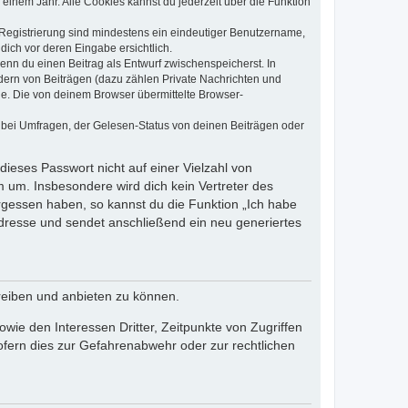
einem Jahr. Alle Cookies kannst du jederzeit über die Funktion
e Registrierung sind mindestens ein eindeutiger Benutzername,
dich vor deren Eingabe ersichtlich.
wenn du einen Beitrag als Entwurf zwischenspeicherst. In
dern von Beiträgen (dazu zählen Private Nachrichten und
e. Die von deinem Browser übermittelte Browser-
 bei Umfragen, der Gelesen-Status von deinen Beiträgen oder
dieses Passwort nicht auf einer Vielzahl von
 um. Insbesondere wird dich kein Vertreter des
ergessen haben, so kannst du die Funktion „Ich habe
resse und sendet anschließend ein neu generiertes
reiben und anbieten zu können.
ie den Interessen Dritter, Zeitpunkte von Zugriffen
fern dies zur Gefahrenabwehr oder zur rechtlichen