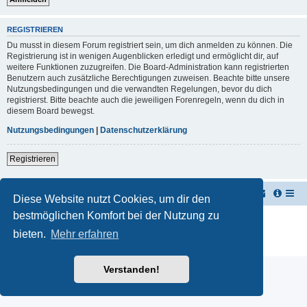
REGISTRIEREN
Du musst in diesem Forum registriert sein, um dich anmelden zu können. Die
Registrierung ist in wenigen Augenblicken erledigt und ermöglicht dir, auf
weitere Funktionen zuzugreifen. Die Board-Administration kann registrierten
Benutzern auch zusätzliche Berechtigungen zuweisen. Beachte bitte unsere
Nutzungsbedingungen und die verwandten Regelungen, bevor du dich
registrierst. Bitte beachte auch die jeweiligen Forenregeln, wenn du dich in
diesem Board bewegst.
Nutzungsbedingungen
|
Datenschutzerklärung
Registrieren
TUK TUK Thailand Reisetipps
Foren-Übersicht
Diese Website nutzt Cookies, um dir den
bestmöglichen Komfort bei der Nutzung zu
Powered by
phpBB
® Forum Software © phpBB Limited
Deutsche Übersetzung durch
phpBB.de
bieten.
Mehr erfahren
Datenschutz
|
Nutzungsbedingungen
Verstanden!