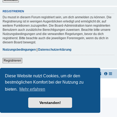
REGISTRIEREN
Du musst in diesem Forum registriert sein, um dich anmelden zu können. Die
Registrierung ist in wenigen Augenblicken erledigt und ermöglicht dir, auf
weitere Funktionen zuzugreifen. Die Board-Administration kann registrierten
Benutzern auch zusätzliche Berechtigungen zuweisen. Beachte bitte unsere
Nutzungsbedingungen und die verwandten Regelungen, bevor du dich
registrierst. Bitte beachte auch die jeweiligen Forenregeln, wenn du dich in
diesem Board bewegst.
Nutzungsbedingungen
|
Datenschutzerklärung
Registrieren
TUK TUK Thailand Reisetipps
Foren-Übersicht
Diese Website nutzt Cookies, um dir den
bestmöglichen Komfort bei der Nutzung zu
Powered by
phpBB
® Forum Software © phpBB Limited
Deutsche Übersetzung durch
phpBB.de
bieten.
Mehr erfahren
Datenschutz
|
Nutzungsbedingungen
Verstanden!