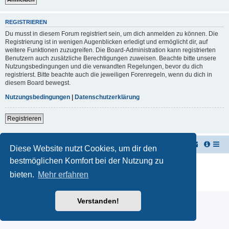
REGISTRIEREN
Du musst in diesem Forum registriert sein, um dich anmelden zu können. Die
Registrierung ist in wenigen Augenblicken erledigt und ermöglicht dir, auf
weitere Funktionen zuzugreifen. Die Board-Administration kann registrierten
Benutzern auch zusätzliche Berechtigungen zuweisen. Beachte bitte unsere
Nutzungsbedingungen und die verwandten Regelungen, bevor du dich
registrierst. Bitte beachte auch die jeweiligen Forenregeln, wenn du dich in
diesem Board bewegst.
Nutzungsbedingungen
|
Datenschutzerklärung
Registrieren
TUK TUK Thailand Reisetipps
Foren-Übersicht
Diese Website nutzt Cookies, um dir den
bestmöglichen Komfort bei der Nutzung zu
Powered by
phpBB
® Forum Software © phpBB Limited
Deutsche Übersetzung durch
phpBB.de
bieten.
Mehr erfahren
Datenschutz
|
Nutzungsbedingungen
Verstanden!