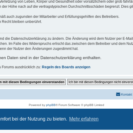
erletzung von Leben, Körper und Gesundheit oder vorsätzlichem oder grob fahrläs
der Höhe nach auf die vertragstypischen Durchschnittsschäden begrenzt. Dies gi
mäß auch zugunsten der Mitarbeiter und Erfüllungsgehilfen des Betreibers.
 Recht bleiben unberührt.
und die Datenschutzerklärung zu ändern. Die Änderung wird dem Nutzer per E-Mail m
chen. Im Falle des Widerspruchs erlischt das zwischen dem Betreiber und dem Nutze
wenn der Nutzer den Änderungen zugestimmt hat.
en Daten sind in der Datenschutzerklärung enthalten.
s Forums ausdrücklich zu:
Regeln des Boards anzeigen
Kontakt
Powered by
phpBB
® Forum Software © phpBB Limited
Deutsche Übersetzung durch
phpBB.de
Datenschutz
|
Nutzungsbedingungen
mfort bei der Nutzung zu bieten.
Mehr erfahren