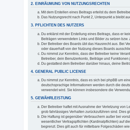
2. EINRÄUMUNG VON NUTZUNGSRECHTEN
Mit dem Erstellen eines Beitrags erteilst du dem Betrei
Das Nutzungsrecht nach Punkt 2, Unterpunkt a bleibt 
3. PFLICHTEN DES NUTZERS
Du erklärst mit der Erstellung eines Beitrags, dass er ke
Beiträgen verwendeten Links und Bilder zu setzen bzw.
Der Betreiber des Boards übt das Hausrecht aus. Bei V
oder dauerhaft von der Nutzung dieses Boards ausschlie
Du nimmst zur Kenntnis, dass der Betreiber keine Verantw
Betreiber, dein Benutzerkonto, Beiträge und Funktionen 
Du gestattest dem Betreiber darüber hinaus, deine Beit
4. GENERAL PUBLIC LICENSE
Du nimmst zur Kenntnis, dass es sich bei phpBB um eine
deutschsprachige Informationen werden durch die deuts
verwendet wird. Sie können insbesondere die Verwendun
5. GEWÄHRLEISTUNG
Der Betreiber haftet mit Ausnahme der Verletzung von Le
grob fahrlässiges Verhalten zurückzuführen sind. Dies 
Die Haftung ist gegenüber Verbrauchern außer bei vors
wesentlicher Vertragspflichten (Kardinalpflichten) auf
begrenzt. Dies gilt auch für mittelbare Folgeschäden 