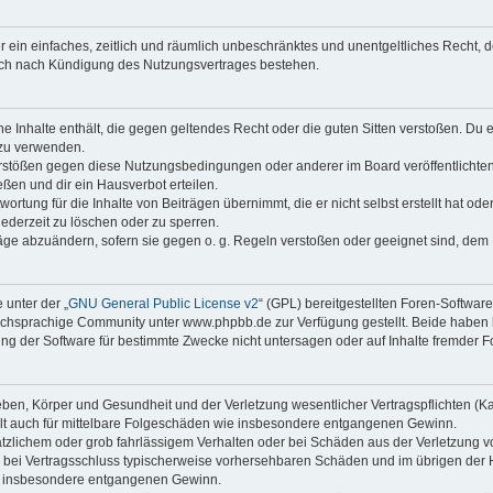
ber ein einfaches, zeitlich und räumlich unbeschränktes und unentgeltliches Recht
auch nach Kündigung des Nutzungsvertrages bestehen.
ine Inhalte enthält, die gegen geltendes Recht oder die guten Sitten verstoßen. Du 
 zu verwenden.
erstößen gegen diese Nutzungsbedingungen oder anderer im Board veröffentlichte
ßen und dir ein Hausverbot erteilen.
ortung für die Inhalte von Beiträgen übernimmt, die er nicht selbst erstellt hat od
jederzeit zu löschen oder zu sperren.
räge abzuändern, sofern sie gegen o. g. Regeln verstoßen oder geeignet sind, dem
 unter der „
GNU General Public License v2
“ (GPL) bereitgestellten Foren-Softwa
chsprachige Community unter www.phpbb.de zur Verfügung gestellt. Beide haben ke
g der Software für bestimmte Zwecke nicht untersagen oder auf Inhalte fremder F
ben, Körper und Gesundheit und der Verletzung wesentlicher Vertragspflichten (Kard
gilt auch für mittelbare Folgeschäden wie insbesondere entgangenen Gewinn.
ätzlichem oder grob fahrlässigem Verhalten oder bei Schäden aus der Verletzung 
 die bei Vertragsschluss typischerweise vorhersehbaren Schäden und im übrigen de
wie insbesondere entgangenen Gewinn.