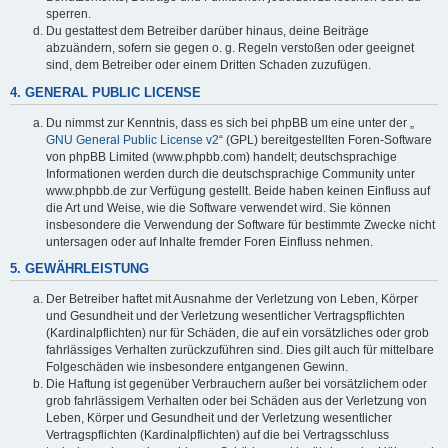
sperren.
Du gestattest dem Betreiber darüber hinaus, deine Beiträge
abzuändern, sofern sie gegen o. g. Regeln verstoßen oder geeignet
sind, dem Betreiber oder einem Dritten Schaden zuzufügen.
4. GENERAL PUBLIC LICENSE
Du nimmst zur Kenntnis, dass es sich bei phpBB um eine unter der „
GNU General Public License v2
“ (GPL) bereitgestellten Foren-Software
von phpBB Limited (www.phpbb.com) handelt; deutschsprachige
Informationen werden durch die deutschsprachige Community unter
www.phpbb.de zur Verfügung gestellt. Beide haben keinen Einfluss auf
die Art und Weise, wie die Software verwendet wird. Sie können
insbesondere die Verwendung der Software für bestimmte Zwecke nicht
untersagen oder auf Inhalte fremder Foren Einfluss nehmen.
5. GEWÄHRLEISTUNG
Der Betreiber haftet mit Ausnahme der Verletzung von Leben, Körper
und Gesundheit und der Verletzung wesentlicher Vertragspflichten
(Kardinalpflichten) nur für Schäden, die auf ein vorsätzliches oder grob
fahrlässiges Verhalten zurückzuführen sind. Dies gilt auch für mittelbare
Folgeschäden wie insbesondere entgangenen Gewinn.
Die Haftung ist gegenüber Verbrauchern außer bei vorsätzlichem oder
grob fahrlässigem Verhalten oder bei Schäden aus der Verletzung von
Leben, Körper und Gesundheit und der Verletzung wesentlicher
Vertragspflichten (Kardinalpflichten) auf die bei Vertragsschluss