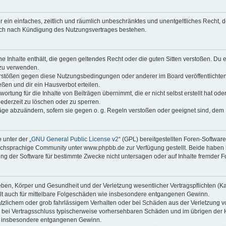
ber ein einfaches, zeitlich und räumlich unbeschränktes und unentgeltliches Recht
auch nach Kündigung des Nutzungsvertrages bestehen.
ine Inhalte enthält, die gegen geltendes Recht oder die guten Sitten verstoßen. Du 
 zu verwenden.
erstößen gegen diese Nutzungsbedingungen oder anderer im Board veröffentlichte
ßen und dir ein Hausverbot erteilen.
ortung für die Inhalte von Beiträgen übernimmt, die er nicht selbst erstellt hat od
jederzeit zu löschen oder zu sperren.
räge abzuändern, sofern sie gegen o. g. Regeln verstoßen oder geeignet sind, dem
 unter der „
GNU General Public License v2
“ (GPL) bereitgestellten Foren-Softwa
chsprachige Community unter www.phpbb.de zur Verfügung gestellt. Beide haben ke
g der Software für bestimmte Zwecke nicht untersagen oder auf Inhalte fremder F
ben, Körper und Gesundheit und der Verletzung wesentlicher Vertragspflichten (Kard
gilt auch für mittelbare Folgeschäden wie insbesondere entgangenen Gewinn.
ätzlichem oder grob fahrlässigem Verhalten oder bei Schäden aus der Verletzung 
 die bei Vertragsschluss typischerweise vorhersehbaren Schäden und im übrigen de
wie insbesondere entgangenen Gewinn.