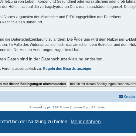
erletzung von Leben, Körper und Gesundheit oder vorsätzlichem oder grob fahrläs
der Höhe nach auf die vertragstypischen Durchschnittsschäden begrenzt. Dies gi
mäß auch zugunsten der Mitarbeiter und Erfüllungsgehilfen des Betreibers.
 Recht bleiben unberührt.
und die Datenschutzerklärung zu ändern. Die Änderung wird dem Nutzer per E-Mail m
chen. Im Falle des Widerspruchs erlischt das zwischen dem Betreiber und dem Nutze
wenn der Nutzer den Änderungen zugestimmt hat.
en Daten sind in der Datenschutzerklärung enthalten.
s Forums ausdrücklich zu:
Regeln des Boards anzeigen
Kontakt
Powered by
phpBB
® Forum Software © phpBB Limited
Deutsche Übersetzung durch
phpBB.de
Datenschutz
|
Nutzungsbedingungen
mfort bei der Nutzung zu bieten.
Mehr erfahren