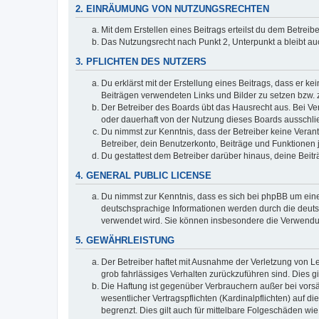
2. EINRÄUMUNG VON NUTZUNGSRECHTEN
Mit dem Erstellen eines Beitrags erteilst du dem Betrei
Das Nutzungsrecht nach Punkt 2, Unterpunkt a bleibt 
3. PFLICHTEN DES NUTZERS
Du erklärst mit der Erstellung eines Beitrags, dass er ke
Beiträgen verwendeten Links und Bilder zu setzen bzw.
Der Betreiber des Boards übt das Hausrecht aus. Bei V
oder dauerhaft von der Nutzung dieses Boards ausschlie
Du nimmst zur Kenntnis, dass der Betreiber keine Verantw
Betreiber, dein Benutzerkonto, Beiträge und Funktionen 
Du gestattest dem Betreiber darüber hinaus, deine Beit
4. GENERAL PUBLIC LICENSE
Du nimmst zur Kenntnis, dass es sich bei phpBB um eine
deutschsprachige Informationen werden durch die deuts
verwendet wird. Sie können insbesondere die Verwendun
5. GEWÄHRLEISTUNG
Der Betreiber haftet mit Ausnahme der Verletzung von Le
grob fahrlässiges Verhalten zurückzuführen sind. Dies 
Die Haftung ist gegenüber Verbrauchern außer bei vors
wesentlicher Vertragspflichten (Kardinalpflichten) auf
begrenzt. Dies gilt auch für mittelbare Folgeschäden 