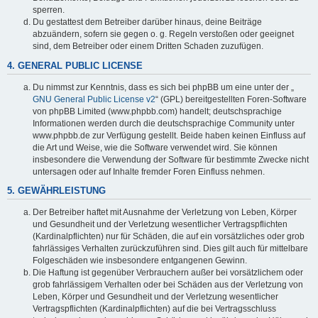
sperren.
Du gestattest dem Betreiber darüber hinaus, deine Beiträge
abzuändern, sofern sie gegen o. g. Regeln verstoßen oder geeignet
sind, dem Betreiber oder einem Dritten Schaden zuzufügen.
4. GENERAL PUBLIC LICENSE
Du nimmst zur Kenntnis, dass es sich bei phpBB um eine unter der „
GNU General Public License v2
“ (GPL) bereitgestellten Foren-Software
von phpBB Limited (www.phpbb.com) handelt; deutschsprachige
Informationen werden durch die deutschsprachige Community unter
www.phpbb.de zur Verfügung gestellt. Beide haben keinen Einfluss auf
die Art und Weise, wie die Software verwendet wird. Sie können
insbesondere die Verwendung der Software für bestimmte Zwecke nicht
untersagen oder auf Inhalte fremder Foren Einfluss nehmen.
5. GEWÄHRLEISTUNG
Der Betreiber haftet mit Ausnahme der Verletzung von Leben, Körper
und Gesundheit und der Verletzung wesentlicher Vertragspflichten
(Kardinalpflichten) nur für Schäden, die auf ein vorsätzliches oder grob
fahrlässiges Verhalten zurückzuführen sind. Dies gilt auch für mittelbare
Folgeschäden wie insbesondere entgangenen Gewinn.
Die Haftung ist gegenüber Verbrauchern außer bei vorsätzlichem oder
grob fahrlässigem Verhalten oder bei Schäden aus der Verletzung von
Leben, Körper und Gesundheit und der Verletzung wesentlicher
Vertragspflichten (Kardinalpflichten) auf die bei Vertragsschluss