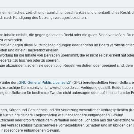
ber ein einfaches, zeitlich und räumlich unbeschränktes und unentgeltliches Recht
auch nach Kündigung des Nutzungsvertrages bestehen.
ine Inhalte enthält, die gegen geltendes Recht oder die guten Sitten verstoßen. Du 
 zu verwenden.
erstößen gegen diese Nutzungsbedingungen oder anderer im Board veröffentlichte
ßen und dir ein Hausverbot erteilen.
ortung für die Inhalte von Beiträgen übernimmt, die er nicht selbst erstellt hat od
jederzeit zu löschen oder zu sperren.
räge abzuändern, sofern sie gegen o. g. Regeln verstoßen oder geeignet sind, dem
 unter der „
GNU General Public License v2
“ (GPL) bereitgestellten Foren-Softwa
chsprachige Community unter www.phpbb.de zur Verfügung gestellt. Beide haben ke
g der Software für bestimmte Zwecke nicht untersagen oder auf Inhalte fremder F
ben, Körper und Gesundheit und der Verletzung wesentlicher Vertragspflichten (Kard
gilt auch für mittelbare Folgeschäden wie insbesondere entgangenen Gewinn.
ätzlichem oder grob fahrlässigem Verhalten oder bei Schäden aus der Verletzung 
 die bei Vertragsschluss typischerweise vorhersehbaren Schäden und im übrigen de
wie insbesondere entgangenen Gewinn.