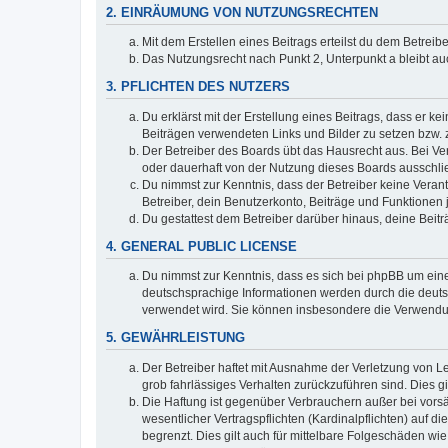
2. EINRÄUMUNG VON NUTZUNGSRECHTEN
Mit dem Erstellen eines Beitrags erteilst du dem Betrei
Das Nutzungsrecht nach Punkt 2, Unterpunkt a bleibt 
3. PFLICHTEN DES NUTZERS
Du erklärst mit der Erstellung eines Beitrags, dass er ke
Beiträgen verwendeten Links und Bilder zu setzen bzw.
Der Betreiber des Boards übt das Hausrecht aus. Bei V
oder dauerhaft von der Nutzung dieses Boards ausschlie
Du nimmst zur Kenntnis, dass der Betreiber keine Verantw
Betreiber, dein Benutzerkonto, Beiträge und Funktionen 
Du gestattest dem Betreiber darüber hinaus, deine Beit
4. GENERAL PUBLIC LICENSE
Du nimmst zur Kenntnis, dass es sich bei phpBB um eine
deutschsprachige Informationen werden durch die deuts
verwendet wird. Sie können insbesondere die Verwendun
5. GEWÄHRLEISTUNG
Der Betreiber haftet mit Ausnahme der Verletzung von Le
grob fahrlässiges Verhalten zurückzuführen sind. Dies 
Die Haftung ist gegenüber Verbrauchern außer bei vors
wesentlicher Vertragspflichten (Kardinalpflichten) auf
begrenzt. Dies gilt auch für mittelbare Folgeschäden 