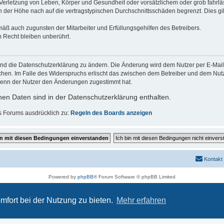
erletzung von Leben, Körper und Gesundheit oder vorsätzlichem oder grob fahrläs
der Höhe nach auf die vertragstypischen Durchschnittsschäden begrenzt. Dies gi
mäß auch zugunsten der Mitarbeiter und Erfüllungsgehilfen des Betreibers.
 Recht bleiben unberührt.
und die Datenschutzerklärung zu ändern. Die Änderung wird dem Nutzer per E-Mail m
chen. Im Falle des Widerspruchs erlischt das zwischen dem Betreiber und dem Nutze
wenn der Nutzer den Änderungen zugestimmt hat.
en Daten sind in der Datenschutzerklärung enthalten.
s Forums ausdrücklich zu:
Regeln des Boards anzeigen
Kontakt
Powered by
phpBB
® Forum Software © phpBB Limited
Deutsche Übersetzung durch
phpBB.de
Datenschutz
|
Nutzungsbedingungen
mfort bei der Nutzung zu bieten.
Mehr erfahren