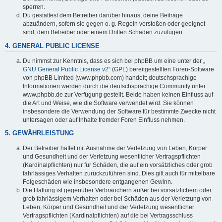
sperren.
Du gestattest dem Betreiber darüber hinaus, deine Beiträge
abzuändern, sofern sie gegen o. g. Regeln verstoßen oder geeignet
sind, dem Betreiber oder einem Dritten Schaden zuzufügen.
4. GENERAL PUBLIC LICENSE
Du nimmst zur Kenntnis, dass es sich bei phpBB um eine unter der „
GNU General Public License v2
“ (GPL) bereitgestellten Foren-Software
von phpBB Limited (www.phpbb.com) handelt; deutschsprachige
Informationen werden durch die deutschsprachige Community unter
www.phpbb.de zur Verfügung gestellt. Beide haben keinen Einfluss auf
die Art und Weise, wie die Software verwendet wird. Sie können
insbesondere die Verwendung der Software für bestimmte Zwecke nicht
untersagen oder auf Inhalte fremder Foren Einfluss nehmen.
5. GEWÄHRLEISTUNG
Der Betreiber haftet mit Ausnahme der Verletzung von Leben, Körper
und Gesundheit und der Verletzung wesentlicher Vertragspflichten
(Kardinalpflichten) nur für Schäden, die auf ein vorsätzliches oder grob
fahrlässiges Verhalten zurückzuführen sind. Dies gilt auch für mittelbare
Folgeschäden wie insbesondere entgangenen Gewinn.
Die Haftung ist gegenüber Verbrauchern außer bei vorsätzlichem oder
grob fahrlässigem Verhalten oder bei Schäden aus der Verletzung von
Leben, Körper und Gesundheit und der Verletzung wesentlicher
Vertragspflichten (Kardinalpflichten) auf die bei Vertragsschluss