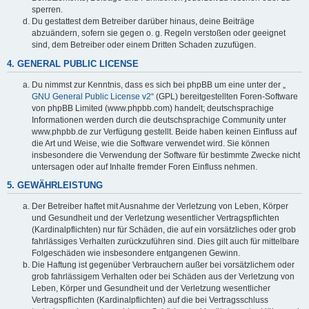
sperren.
Du gestattest dem Betreiber darüber hinaus, deine Beiträge
abzuändern, sofern sie gegen o. g. Regeln verstoßen oder geeignet
sind, dem Betreiber oder einem Dritten Schaden zuzufügen.
4. GENERAL PUBLIC LICENSE
Du nimmst zur Kenntnis, dass es sich bei phpBB um eine unter der „
GNU General Public License v2
“ (GPL) bereitgestellten Foren-Software
von phpBB Limited (www.phpbb.com) handelt; deutschsprachige
Informationen werden durch die deutschsprachige Community unter
www.phpbb.de zur Verfügung gestellt. Beide haben keinen Einfluss auf
die Art und Weise, wie die Software verwendet wird. Sie können
insbesondere die Verwendung der Software für bestimmte Zwecke nicht
untersagen oder auf Inhalte fremder Foren Einfluss nehmen.
5. GEWÄHRLEISTUNG
Der Betreiber haftet mit Ausnahme der Verletzung von Leben, Körper
und Gesundheit und der Verletzung wesentlicher Vertragspflichten
(Kardinalpflichten) nur für Schäden, die auf ein vorsätzliches oder grob
fahrlässiges Verhalten zurückzuführen sind. Dies gilt auch für mittelbare
Folgeschäden wie insbesondere entgangenen Gewinn.
Die Haftung ist gegenüber Verbrauchern außer bei vorsätzlichem oder
grob fahrlässigem Verhalten oder bei Schäden aus der Verletzung von
Leben, Körper und Gesundheit und der Verletzung wesentlicher
Vertragspflichten (Kardinalpflichten) auf die bei Vertragsschluss