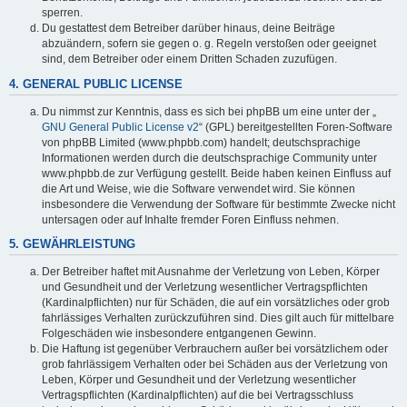
sperren.
Du gestattest dem Betreiber darüber hinaus, deine Beiträge
abzuändern, sofern sie gegen o. g. Regeln verstoßen oder geeignet
sind, dem Betreiber oder einem Dritten Schaden zuzufügen.
4. GENERAL PUBLIC LICENSE
Du nimmst zur Kenntnis, dass es sich bei phpBB um eine unter der „
GNU General Public License v2
“ (GPL) bereitgestellten Foren-Software
von phpBB Limited (www.phpbb.com) handelt; deutschsprachige
Informationen werden durch die deutschsprachige Community unter
www.phpbb.de zur Verfügung gestellt. Beide haben keinen Einfluss auf
die Art und Weise, wie die Software verwendet wird. Sie können
insbesondere die Verwendung der Software für bestimmte Zwecke nicht
untersagen oder auf Inhalte fremder Foren Einfluss nehmen.
5. GEWÄHRLEISTUNG
Der Betreiber haftet mit Ausnahme der Verletzung von Leben, Körper
und Gesundheit und der Verletzung wesentlicher Vertragspflichten
(Kardinalpflichten) nur für Schäden, die auf ein vorsätzliches oder grob
fahrlässiges Verhalten zurückzuführen sind. Dies gilt auch für mittelbare
Folgeschäden wie insbesondere entgangenen Gewinn.
Die Haftung ist gegenüber Verbrauchern außer bei vorsätzlichem oder
grob fahrlässigem Verhalten oder bei Schäden aus der Verletzung von
Leben, Körper und Gesundheit und der Verletzung wesentlicher
Vertragspflichten (Kardinalpflichten) auf die bei Vertragsschluss