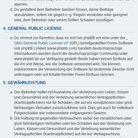
sperren.
Du gestattest dem Betreiber darüber hinaus, deine Beiträge
abzuändern, sofern sie gegen o. g. Regeln verstoßen oder geeignet
sind, dem Betreiber oder einem Dritten Schaden zuzufügen.
4. GENERAL PUBLIC LICENSE
Du nimmst zur Kenntnis, dass es sich bei phpBB um eine unter der „
GNU General Public License v2
“ (GPL) bereitgestellten Foren-Software
von phpBB Limited (www.phpbb.com) handelt; deutschsprachige
Informationen werden durch die deutschsprachige Community unter
www.phpbb.de zur Verfügung gestellt. Beide haben keinen Einfluss auf
die Art und Weise, wie die Software verwendet wird. Sie können
insbesondere die Verwendung der Software für bestimmte Zwecke nicht
untersagen oder auf Inhalte fremder Foren Einfluss nehmen.
5. GEWÄHRLEISTUNG
Der Betreiber haftet mit Ausnahme der Verletzung von Leben, Körper
und Gesundheit und der Verletzung wesentlicher Vertragspflichten
(Kardinalpflichten) nur für Schäden, die auf ein vorsätzliches oder grob
fahrlässiges Verhalten zurückzuführen sind. Dies gilt auch für mittelbare
Folgeschäden wie insbesondere entgangenen Gewinn.
Die Haftung ist gegenüber Verbrauchern außer bei vorsätzlichem oder
grob fahrlässigem Verhalten oder bei Schäden aus der Verletzung von
Leben, Körper und Gesundheit und der Verletzung wesentlicher
Vertragspflichten (Kardinalpflichten) auf die bei Vertragsschluss