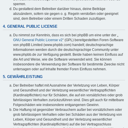
sperren.
Du gestattest dem Betreiber darüber hinaus, deine Beiträge
abzuändern, sofern sie gegen o. g. Regeln verstoßen oder geeignet
sind, dem Betreiber oder einem Dritten Schaden zuzufügen.
4. GENERAL PUBLIC LICENSE
Du nimmst zur Kenntnis, dass es sich bei phpBB um eine unter der „
GNU General Public License v2
“ (GPL) bereitgestellten Foren-Software
von phpBB Limited (www.phpbb.com) handelt; deutschsprachige
Informationen werden durch die deutschsprachige Community unter
www.phpbb.de zur Verfügung gestellt. Beide haben keinen Einfluss auf
die Art und Weise, wie die Software verwendet wird. Sie können
insbesondere die Verwendung der Software für bestimmte Zwecke nicht
untersagen oder auf Inhalte fremder Foren Einfluss nehmen.
5. GEWÄHRLEISTUNG
Der Betreiber haftet mit Ausnahme der Verletzung von Leben, Körper
und Gesundheit und der Verletzung wesentlicher Vertragspflichten
(Kardinalpflichten) nur für Schäden, die auf ein vorsätzliches oder grob
fahrlässiges Verhalten zurückzuführen sind. Dies gilt auch für mittelbare
Folgeschäden wie insbesondere entgangenen Gewinn.
Die Haftung ist gegenüber Verbrauchern außer bei vorsätzlichem oder
grob fahrlässigem Verhalten oder bei Schäden aus der Verletzung von
Leben, Körper und Gesundheit und der Verletzung wesentlicher
Vertragspflichten (Kardinalpflichten) auf die bei Vertragsschluss