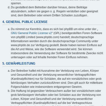
sperren.
Du gestattest dem Betreiber darüber hinaus, deine Beiträge
abzuändern, sofern sie gegen o. g. Regeln verstoßen oder geeignet
sind, dem Betreiber oder einem Dritten Schaden zuzufügen.
4. GENERAL PUBLIC LICENSE
Du nimmst zur Kenntnis, dass es sich bei phpBB um eine unter der „
GNU General Public License v2
“ (GPL) bereitgestellten Foren-Software
von phpBB Limited (www.phpbb.com) handelt; deutschsprachige
Informationen werden durch die deutschsprachige Community unter
www.phpbb.de zur Verfügung gestellt. Beide haben keinen Einfluss auf
die Art und Weise, wie die Software verwendet wird. Sie können
insbesondere die Verwendung der Software für bestimmte Zwecke nicht
untersagen oder auf Inhalte fremder Foren Einfluss nehmen.
5. GEWÄHRLEISTUNG
Der Betreiber haftet mit Ausnahme der Verletzung von Leben, Körper
und Gesundheit und der Verletzung wesentlicher Vertragspflichten
(Kardinalpflichten) nur für Schäden, die auf ein vorsätzliches oder grob
fahrlässiges Verhalten zurückzuführen sind. Dies gilt auch für mittelbare
Folgeschäden wie insbesondere entgangenen Gewinn.
Die Haftung ist gegenüber Verbrauchern außer bei vorsätzlichem oder
grob fahrlässigem Verhalten oder bei Schäden aus der Verletzung von
Leben, Körper und Gesundheit und der Verletzung wesentlicher
Vertragspflichten (Kardinalpflichten) auf die bei Vertragsschluss