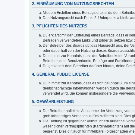
2. EINRÄUMUNG VON NUTZUNGSRECHTEN
Mit dem Erstellen eines Beitrags erteilst du dem Betrei
Das Nutzungsrecht nach Punkt 2, Unterpunkt a bleibt 
3. PFLICHTEN DES NUTZERS
Du erklärst mit der Erstellung eines Beitrags, dass er ke
Beiträgen verwendeten Links und Bilder zu setzen bzw.
Der Betreiber des Boards übt das Hausrecht aus. Bei V
oder dauerhaft von der Nutzung dieses Boards ausschlie
Du nimmst zur Kenntnis, dass der Betreiber keine Verantw
Betreiber, dein Benutzerkonto, Beiträge und Funktionen 
Du gestattest dem Betreiber darüber hinaus, deine Beit
4. GENERAL PUBLIC LICENSE
Du nimmst zur Kenntnis, dass es sich bei phpBB um eine
deutschsprachige Informationen werden durch die deuts
verwendet wird. Sie können insbesondere die Verwendun
5. GEWÄHRLEISTUNG
Der Betreiber haftet mit Ausnahme der Verletzung von Le
grob fahrlässiges Verhalten zurückzuführen sind. Dies 
Die Haftung ist gegenüber Verbrauchern außer bei vors
wesentlicher Vertragspflichten (Kardinalpflichten) auf
begrenzt. Dies gilt auch für mittelbare Folgeschäden 