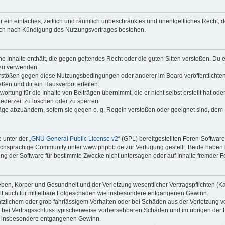
ber ein einfaches, zeitlich und räumlich unbeschränktes und unentgeltliches Recht
auch nach Kündigung des Nutzungsvertrages bestehen.
ine Inhalte enthält, die gegen geltendes Recht oder die guten Sitten verstoßen. Du 
 zu verwenden.
erstößen gegen diese Nutzungsbedingungen oder anderer im Board veröffentlichte
ßen und dir ein Hausverbot erteilen.
ortung für die Inhalte von Beiträgen übernimmt, die er nicht selbst erstellt hat od
jederzeit zu löschen oder zu sperren.
räge abzuändern, sofern sie gegen o. g. Regeln verstoßen oder geeignet sind, dem
 unter der „
GNU General Public License v2
“ (GPL) bereitgestellten Foren-Softwa
chsprachige Community unter www.phpbb.de zur Verfügung gestellt. Beide haben ke
g der Software für bestimmte Zwecke nicht untersagen oder auf Inhalte fremder F
ben, Körper und Gesundheit und der Verletzung wesentlicher Vertragspflichten (Kard
gilt auch für mittelbare Folgeschäden wie insbesondere entgangenen Gewinn.
ätzlichem oder grob fahrlässigem Verhalten oder bei Schäden aus der Verletzung 
 die bei Vertragsschluss typischerweise vorhersehbaren Schäden und im übrigen de
wie insbesondere entgangenen Gewinn.