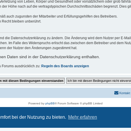
erletzung von Leben, Körper und Gesundheit oder vorsätzlichem oder grob fahrläs
der Höhe nach auf die vertragstypischen Durchschnittsschäden begrenzt. Dies gi
mäß auch zugunsten der Mitarbeiter und Erfüllungsgehilfen des Betreibers.
 Recht bleiben unberührt.
und die Datenschutzerklärung zu ändern. Die Änderung wird dem Nutzer per E-Mail m
chen. Im Falle des Widerspruchs erlischt das zwischen dem Betreiber und dem Nutze
wenn der Nutzer den Änderungen zugestimmt hat.
en Daten sind in der Datenschutzerklärung enthalten.
s Forums ausdrücklich zu:
Regeln des Boards anzeigen
Kontakt
Powered by
phpBB
® Forum Software © phpBB Limited
Deutsche Übersetzung durch
phpBB.de
Datenschutz
|
Nutzungsbedingungen
mfort bei der Nutzung zu bieten.
Mehr erfahren