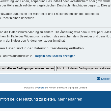
erletzung von Leben, Körper und Gesundheit oder vorsätzlichem oder grob fahrläs
der Höhe nach auf die vertragstypischen Durchschnittsschäden begrenzt. Dies gi
mäß auch zugunsten der Mitarbeiter und Erfüllungsgehilfen des Betreibers.
 Recht bleiben unberührt.
und die Datenschutzerklärung zu ändern. Die Änderung wird dem Nutzer per E-Mail m
chen. Im Falle des Widerspruchs erlischt das zwischen dem Betreiber und dem Nutze
wenn der Nutzer den Änderungen zugestimmt hat.
en Daten sind in der Datenschutzerklärung enthalten.
s Forums ausdrücklich zu:
Regeln des Boards anzeigen
Kontakt
Powered by
phpBB
® Forum Software © phpBB Limited
Deutsche Übersetzung durch
phpBB.de
Datenschutz
|
Nutzungsbedingungen
mfort bei der Nutzung zu bieten.
Mehr erfahren