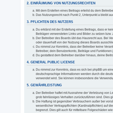
2. EINRÄUMUNG VON NUTZUNGSRECHTEN
Mit dem Erstellen eines Beitrags erteilst du dem Betrei
Das Nutzungsrecht nach Punkt 2, Unterpunkt a bleibt 
3. PFLICHTEN DES NUTZERS
Du erklärst mit der Erstellung eines Beitrags, dass er ke
Beiträgen verwendeten Links und Bilder zu setzen bzw.
Der Betreiber des Boards übt das Hausrecht aus. Bei V
oder dauerhaft von der Nutzung dieses Boards ausschlie
Du nimmst zur Kenntnis, dass der Betreiber keine Verantw
Betreiber, dein Benutzerkonto, Beiträge und Funktionen 
Du gestattest dem Betreiber darüber hinaus, deine Beit
4. GENERAL PUBLIC LICENSE
Du nimmst zur Kenntnis, dass es sich bei phpBB um eine
deutschsprachige Informationen werden durch die deuts
verwendet wird. Sie können insbesondere die Verwendun
5. GEWÄHRLEISTUNG
Der Betreiber haftet mit Ausnahme der Verletzung von Le
grob fahrlässiges Verhalten zurückzuführen sind. Dies 
Die Haftung ist gegenüber Verbrauchern außer bei vors
wesentlicher Vertragspflichten (Kardinalpflichten) auf
begrenzt. Dies gilt auch für mittelbare Folgeschäden 