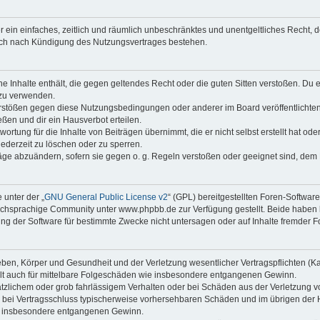
ber ein einfaches, zeitlich und räumlich unbeschränktes und unentgeltliches Recht
auch nach Kündigung des Nutzungsvertrages bestehen.
ine Inhalte enthält, die gegen geltendes Recht oder die guten Sitten verstoßen. Du 
 zu verwenden.
erstößen gegen diese Nutzungsbedingungen oder anderer im Board veröffentlichte
ßen und dir ein Hausverbot erteilen.
ortung für die Inhalte von Beiträgen übernimmt, die er nicht selbst erstellt hat od
jederzeit zu löschen oder zu sperren.
räge abzuändern, sofern sie gegen o. g. Regeln verstoßen oder geeignet sind, dem
 unter der „
GNU General Public License v2
“ (GPL) bereitgestellten Foren-Softwa
chsprachige Community unter www.phpbb.de zur Verfügung gestellt. Beide haben ke
g der Software für bestimmte Zwecke nicht untersagen oder auf Inhalte fremder F
ben, Körper und Gesundheit und der Verletzung wesentlicher Vertragspflichten (Kard
gilt auch für mittelbare Folgeschäden wie insbesondere entgangenen Gewinn.
ätzlichem oder grob fahrlässigem Verhalten oder bei Schäden aus der Verletzung 
 die bei Vertragsschluss typischerweise vorhersehbaren Schäden und im übrigen de
wie insbesondere entgangenen Gewinn.