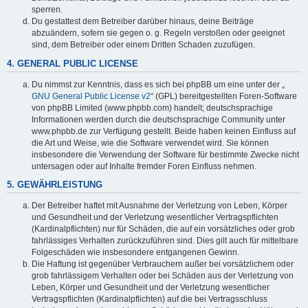
sperren.
Du gestattest dem Betreiber darüber hinaus, deine Beiträge
abzuändern, sofern sie gegen o. g. Regeln verstoßen oder geeignet
sind, dem Betreiber oder einem Dritten Schaden zuzufügen.
4. GENERAL PUBLIC LICENSE
Du nimmst zur Kenntnis, dass es sich bei phpBB um eine unter der „
GNU General Public License v2
“ (GPL) bereitgestellten Foren-Software
von phpBB Limited (www.phpbb.com) handelt; deutschsprachige
Informationen werden durch die deutschsprachige Community unter
www.phpbb.de zur Verfügung gestellt. Beide haben keinen Einfluss auf
die Art und Weise, wie die Software verwendet wird. Sie können
insbesondere die Verwendung der Software für bestimmte Zwecke nicht
untersagen oder auf Inhalte fremder Foren Einfluss nehmen.
5. GEWÄHRLEISTUNG
Der Betreiber haftet mit Ausnahme der Verletzung von Leben, Körper
und Gesundheit und der Verletzung wesentlicher Vertragspflichten
(Kardinalpflichten) nur für Schäden, die auf ein vorsätzliches oder grob
fahrlässiges Verhalten zurückzuführen sind. Dies gilt auch für mittelbare
Folgeschäden wie insbesondere entgangenen Gewinn.
Die Haftung ist gegenüber Verbrauchern außer bei vorsätzlichem oder
grob fahrlässigem Verhalten oder bei Schäden aus der Verletzung von
Leben, Körper und Gesundheit und der Verletzung wesentlicher
Vertragspflichten (Kardinalpflichten) auf die bei Vertragsschluss