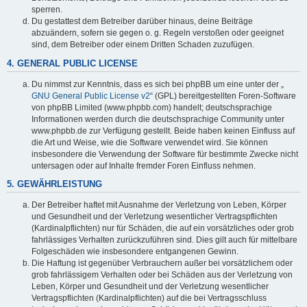
sperren.
Du gestattest dem Betreiber darüber hinaus, deine Beiträge
abzuändern, sofern sie gegen o. g. Regeln verstoßen oder geeignet
sind, dem Betreiber oder einem Dritten Schaden zuzufügen.
4. GENERAL PUBLIC LICENSE
Du nimmst zur Kenntnis, dass es sich bei phpBB um eine unter der „
GNU General Public License v2
“ (GPL) bereitgestellten Foren-Software
von phpBB Limited (www.phpbb.com) handelt; deutschsprachige
Informationen werden durch die deutschsprachige Community unter
www.phpbb.de zur Verfügung gestellt. Beide haben keinen Einfluss auf
die Art und Weise, wie die Software verwendet wird. Sie können
insbesondere die Verwendung der Software für bestimmte Zwecke nicht
untersagen oder auf Inhalte fremder Foren Einfluss nehmen.
5. GEWÄHRLEISTUNG
Der Betreiber haftet mit Ausnahme der Verletzung von Leben, Körper
und Gesundheit und der Verletzung wesentlicher Vertragspflichten
(Kardinalpflichten) nur für Schäden, die auf ein vorsätzliches oder grob
fahrlässiges Verhalten zurückzuführen sind. Dies gilt auch für mittelbare
Folgeschäden wie insbesondere entgangenen Gewinn.
Die Haftung ist gegenüber Verbrauchern außer bei vorsätzlichem oder
grob fahrlässigem Verhalten oder bei Schäden aus der Verletzung von
Leben, Körper und Gesundheit und der Verletzung wesentlicher
Vertragspflichten (Kardinalpflichten) auf die bei Vertragsschluss