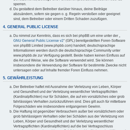
sperren.
Du gestattest dem Betreiber darüber hinaus, deine Beiträge
abzuändern, sofern sie gegen o. g. Regeln verstoßen oder geeignet
sind, dem Betreiber oder einem Dritten Schaden zuzufügen.
4. GENERAL PUBLIC LICENSE
Du nimmst zur Kenntnis, dass es sich bei phpBB um eine unter der „
GNU General Public License v2
“ (GPL) bereitgestellten Foren-Software
von phpBB Limited (www.phpbb.com) handelt; deutschsprachige
Informationen werden durch die deutschsprachige Community unter
www.phpbb.de zur Verfügung gestellt. Beide haben keinen Einfluss auf
die Art und Weise, wie die Software verwendet wird. Sie können
insbesondere die Verwendung der Software für bestimmte Zwecke nicht
untersagen oder auf Inhalte fremder Foren Einfluss nehmen.
5. GEWÄHRLEISTUNG
Der Betreiber haftet mit Ausnahme der Verletzung von Leben, Körper
und Gesundheit und der Verletzung wesentlicher Vertragspflichten
(Kardinalpflichten) nur für Schäden, die auf ein vorsätzliches oder grob
fahrlässiges Verhalten zurückzuführen sind. Dies gilt auch für mittelbare
Folgeschäden wie insbesondere entgangenen Gewinn.
Die Haftung ist gegenüber Verbrauchern außer bei vorsätzlichem oder
grob fahrlässigem Verhalten oder bei Schäden aus der Verletzung von
Leben, Körper und Gesundheit und der Verletzung wesentlicher
Vertragspflichten (Kardinalpflichten) auf die bei Vertragsschluss