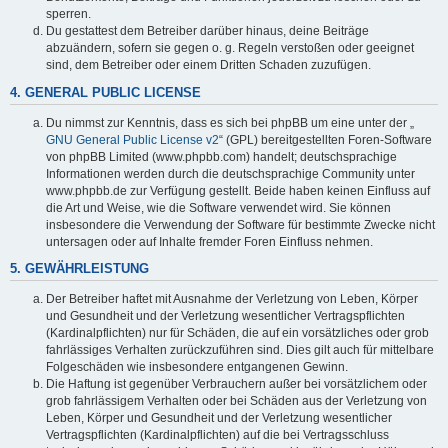
sperren.
Du gestattest dem Betreiber darüber hinaus, deine Beiträge
abzuändern, sofern sie gegen o. g. Regeln verstoßen oder geeignet
sind, dem Betreiber oder einem Dritten Schaden zuzufügen.
4. GENERAL PUBLIC LICENSE
Du nimmst zur Kenntnis, dass es sich bei phpBB um eine unter der „
GNU General Public License v2
“ (GPL) bereitgestellten Foren-Software
von phpBB Limited (www.phpbb.com) handelt; deutschsprachige
Informationen werden durch die deutschsprachige Community unter
www.phpbb.de zur Verfügung gestellt. Beide haben keinen Einfluss auf
die Art und Weise, wie die Software verwendet wird. Sie können
insbesondere die Verwendung der Software für bestimmte Zwecke nicht
untersagen oder auf Inhalte fremder Foren Einfluss nehmen.
5. GEWÄHRLEISTUNG
Der Betreiber haftet mit Ausnahme der Verletzung von Leben, Körper
und Gesundheit und der Verletzung wesentlicher Vertragspflichten
(Kardinalpflichten) nur für Schäden, die auf ein vorsätzliches oder grob
fahrlässiges Verhalten zurückzuführen sind. Dies gilt auch für mittelbare
Folgeschäden wie insbesondere entgangenen Gewinn.
Die Haftung ist gegenüber Verbrauchern außer bei vorsätzlichem oder
grob fahrlässigem Verhalten oder bei Schäden aus der Verletzung von
Leben, Körper und Gesundheit und der Verletzung wesentlicher
Vertragspflichten (Kardinalpflichten) auf die bei Vertragsschluss