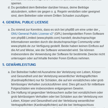
sperren.
Du gestattest dem Betreiber darüber hinaus, deine Beiträge
abzuändern, sofern sie gegen o. g. Regeln verstoßen oder geeignet
sind, dem Betreiber oder einem Dritten Schaden zuzufügen.
4. GENERAL PUBLIC LICENSE
Du nimmst zur Kenntnis, dass es sich bei phpBB um eine unter der „
GNU General Public License v2
“ (GPL) bereitgestellten Foren-Software
von phpBB Limited (www.phpbb.com) handelt; deutschsprachige
Informationen werden durch die deutschsprachige Community unter
www.phpbb.de zur Verfügung gestellt. Beide haben keinen Einfluss auf
die Art und Weise, wie die Software verwendet wird. Sie können
insbesondere die Verwendung der Software für bestimmte Zwecke nicht
untersagen oder auf Inhalte fremder Foren Einfluss nehmen.
5. GEWÄHRLEISTUNG
Der Betreiber haftet mit Ausnahme der Verletzung von Leben, Körper
und Gesundheit und der Verletzung wesentlicher Vertragspflichten
(Kardinalpflichten) nur für Schäden, die auf ein vorsätzliches oder grob
fahrlässiges Verhalten zurückzuführen sind. Dies gilt auch für mittelbare
Folgeschäden wie insbesondere entgangenen Gewinn.
Die Haftung ist gegenüber Verbrauchern außer bei vorsätzlichem oder
grob fahrlässigem Verhalten oder bei Schäden aus der Verletzung von
Leben, Körper und Gesundheit und der Verletzung wesentlicher
Vertragspflichten (Kardinalpflichten) auf die bei Vertragsschluss