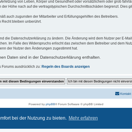
erletzung von Leben, Körper und Gesundheit oder vorsätzlichem oder grob fahrläs
der Höhe nach auf die vertragstypischen Durchschnittsschäden begrenzt. Dies gi
mäß auch zugunsten der Mitarbeiter und Erfüllungsgehilfen des Betreibers.
 Recht bleiben unberührt.
und die Datenschutzerklärung zu ändern. Die Änderung wird dem Nutzer per E-Mail m
chen. Im Falle des Widerspruchs erlischt das zwischen dem Betreiber und dem Nutze
wenn der Nutzer den Änderungen zugestimmt hat.
en Daten sind in der Datenschutzerklärung enthalten.
s Forums ausdrücklich zu:
Regeln des Boards anzeigen
Kontakt
Powered by
phpBB
® Forum Software © phpBB Limited
Deutsche Übersetzung durch
phpBB.de
Datenschutz
|
Nutzungsbedingungen
mfort bei der Nutzung zu bieten.
Mehr erfahren