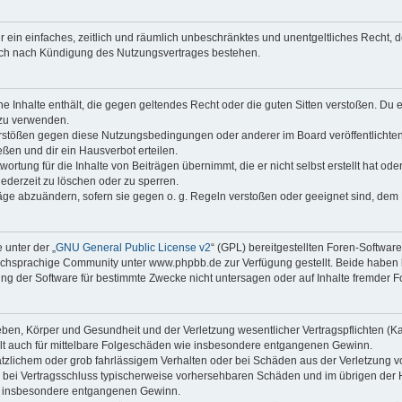
ber ein einfaches, zeitlich und räumlich unbeschränktes und unentgeltliches Recht
auch nach Kündigung des Nutzungsvertrages bestehen.
ine Inhalte enthält, die gegen geltendes Recht oder die guten Sitten verstoßen. Du 
 zu verwenden.
erstößen gegen diese Nutzungsbedingungen oder anderer im Board veröffentlichte
ßen und dir ein Hausverbot erteilen.
ortung für die Inhalte von Beiträgen übernimmt, die er nicht selbst erstellt hat od
jederzeit zu löschen oder zu sperren.
räge abzuändern, sofern sie gegen o. g. Regeln verstoßen oder geeignet sind, dem
 unter der „
GNU General Public License v2
“ (GPL) bereitgestellten Foren-Softwa
chsprachige Community unter www.phpbb.de zur Verfügung gestellt. Beide haben ke
g der Software für bestimmte Zwecke nicht untersagen oder auf Inhalte fremder F
ben, Körper und Gesundheit und der Verletzung wesentlicher Vertragspflichten (Kard
gilt auch für mittelbare Folgeschäden wie insbesondere entgangenen Gewinn.
ätzlichem oder grob fahrlässigem Verhalten oder bei Schäden aus der Verletzung 
 die bei Vertragsschluss typischerweise vorhersehbaren Schäden und im übrigen de
wie insbesondere entgangenen Gewinn.