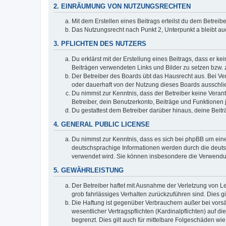
2. EINRÄUMUNG VON NUTZUNGSRECHTEN
Mit dem Erstellen eines Beitrags erteilst du dem Betrei
Das Nutzungsrecht nach Punkt 2, Unterpunkt a bleibt 
3. PFLICHTEN DES NUTZERS
Du erklärst mit der Erstellung eines Beitrags, dass er ke
Beiträgen verwendeten Links und Bilder zu setzen bzw.
Der Betreiber des Boards übt das Hausrecht aus. Bei V
oder dauerhaft von der Nutzung dieses Boards ausschlie
Du nimmst zur Kenntnis, dass der Betreiber keine Verantw
Betreiber, dein Benutzerkonto, Beiträge und Funktionen 
Du gestattest dem Betreiber darüber hinaus, deine Beit
4. GENERAL PUBLIC LICENSE
Du nimmst zur Kenntnis, dass es sich bei phpBB um eine
deutschsprachige Informationen werden durch die deuts
verwendet wird. Sie können insbesondere die Verwendun
5. GEWÄHRLEISTUNG
Der Betreiber haftet mit Ausnahme der Verletzung von Le
grob fahrlässiges Verhalten zurückzuführen sind. Dies 
Die Haftung ist gegenüber Verbrauchern außer bei vors
wesentlicher Vertragspflichten (Kardinalpflichten) auf
begrenzt. Dies gilt auch für mittelbare Folgeschäden 