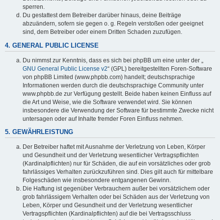
sperren.
Du gestattest dem Betreiber darüber hinaus, deine Beiträge
abzuändern, sofern sie gegen o. g. Regeln verstoßen oder geeignet
sind, dem Betreiber oder einem Dritten Schaden zuzufügen.
4. GENERAL PUBLIC LICENSE
Du nimmst zur Kenntnis, dass es sich bei phpBB um eine unter der „
GNU General Public License v2
“ (GPL) bereitgestellten Foren-Software
von phpBB Limited (www.phpbb.com) handelt; deutschsprachige
Informationen werden durch die deutschsprachige Community unter
www.phpbb.de zur Verfügung gestellt. Beide haben keinen Einfluss auf
die Art und Weise, wie die Software verwendet wird. Sie können
insbesondere die Verwendung der Software für bestimmte Zwecke nicht
untersagen oder auf Inhalte fremder Foren Einfluss nehmen.
5. GEWÄHRLEISTUNG
Der Betreiber haftet mit Ausnahme der Verletzung von Leben, Körper
und Gesundheit und der Verletzung wesentlicher Vertragspflichten
(Kardinalpflichten) nur für Schäden, die auf ein vorsätzliches oder grob
fahrlässiges Verhalten zurückzuführen sind. Dies gilt auch für mittelbare
Folgeschäden wie insbesondere entgangenen Gewinn.
Die Haftung ist gegenüber Verbrauchern außer bei vorsätzlichem oder
grob fahrlässigem Verhalten oder bei Schäden aus der Verletzung von
Leben, Körper und Gesundheit und der Verletzung wesentlicher
Vertragspflichten (Kardinalpflichten) auf die bei Vertragsschluss