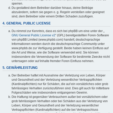
sperren.
Du gestattest dem Betreiber darüber hinaus, deine Beiträge
abzuändern, sofern sie gegen o. g. Regeln verstoßen oder geeignet
sind, dem Betreiber oder einem Dritten Schaden zuzufügen.
4. GENERAL PUBLIC LICENSE
Du nimmst zur Kenntnis, dass es sich bei phpBB um eine unter der „
GNU General Public License v2
“ (GPL) bereitgestellten Foren-Software
von phpBB Limited (www.phpbb.com) handelt; deutschsprachige
Informationen werden durch die deutschsprachige Community unter
www.phpbb.de zur Verfügung gestellt. Beide haben keinen Einfluss auf
die Art und Weise, wie die Software verwendet wird. Sie können
insbesondere die Verwendung der Software für bestimmte Zwecke nicht
untersagen oder auf Inhalte fremder Foren Einfluss nehmen.
5. GEWÄHRLEISTUNG
Der Betreiber haftet mit Ausnahme der Verletzung von Leben, Körper
und Gesundheit und der Verletzung wesentlicher Vertragspflichten
(Kardinalpflichten) nur für Schäden, die auf ein vorsätzliches oder grob
fahrlässiges Verhalten zurückzuführen sind. Dies gilt auch für mittelbare
Folgeschäden wie insbesondere entgangenen Gewinn.
Die Haftung ist gegenüber Verbrauchern außer bei vorsätzlichem oder
grob fahrlässigem Verhalten oder bei Schäden aus der Verletzung von
Leben, Körper und Gesundheit und der Verletzung wesentlicher
Vertragspflichten (Kardinalpflichten) auf die bei Vertragsschluss