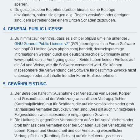
sperren.
Du gestattest dem Betreiber darüber hinaus, deine Beiträge
abzuändern, sofern sie gegen o. g. Regeln verstoßen oder geeignet
sind, dem Betreiber oder einem Dritten Schaden zuzufügen.
4. GENERAL PUBLIC LICENSE
Du nimmst zur Kenntnis, dass es sich bei phpBB um eine unter der „
GNU General Public License v2
“ (GPL) bereitgestellten Foren-Software
von phpBB Limited (www.phpbb.com) handelt; deutschsprachige
Informationen werden durch die deutschsprachige Community unter
www.phpbb.de zur Verfügung gestellt. Beide haben keinen Einfluss auf
die Art und Weise, wie die Software verwendet wird. Sie können
insbesondere die Verwendung der Software für bestimmte Zwecke nicht
untersagen oder auf Inhalte fremder Foren Einfluss nehmen.
5. GEWÄHRLEISTUNG
Der Betreiber haftet mit Ausnahme der Verletzung von Leben, Körper
und Gesundheit und der Verletzung wesentlicher Vertragspflichten
(Kardinalpflichten) nur für Schäden, die auf ein vorsätzliches oder grob
fahrlässiges Verhalten zurückzuführen sind. Dies gilt auch für mittelbare
Folgeschäden wie insbesondere entgangenen Gewinn.
Die Haftung ist gegenüber Verbrauchern außer bei vorsätzlichem oder
grob fahrlässigem Verhalten oder bei Schäden aus der Verletzung von
Leben, Körper und Gesundheit und der Verletzung wesentlicher
Vertragspflichten (Kardinalpflichten) auf die bei Vertragsschluss