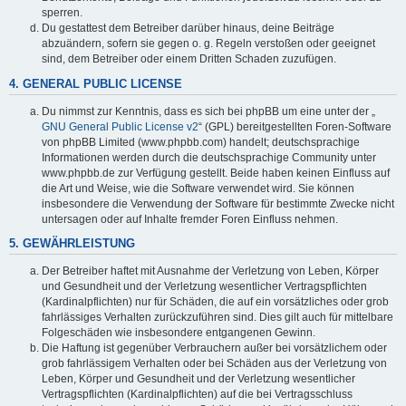
sperren.
Du gestattest dem Betreiber darüber hinaus, deine Beiträge
abzuändern, sofern sie gegen o. g. Regeln verstoßen oder geeignet
sind, dem Betreiber oder einem Dritten Schaden zuzufügen.
4. GENERAL PUBLIC LICENSE
Du nimmst zur Kenntnis, dass es sich bei phpBB um eine unter der „
GNU General Public License v2
“ (GPL) bereitgestellten Foren-Software
von phpBB Limited (www.phpbb.com) handelt; deutschsprachige
Informationen werden durch die deutschsprachige Community unter
www.phpbb.de zur Verfügung gestellt. Beide haben keinen Einfluss auf
die Art und Weise, wie die Software verwendet wird. Sie können
insbesondere die Verwendung der Software für bestimmte Zwecke nicht
untersagen oder auf Inhalte fremder Foren Einfluss nehmen.
5. GEWÄHRLEISTUNG
Der Betreiber haftet mit Ausnahme der Verletzung von Leben, Körper
und Gesundheit und der Verletzung wesentlicher Vertragspflichten
(Kardinalpflichten) nur für Schäden, die auf ein vorsätzliches oder grob
fahrlässiges Verhalten zurückzuführen sind. Dies gilt auch für mittelbare
Folgeschäden wie insbesondere entgangenen Gewinn.
Die Haftung ist gegenüber Verbrauchern außer bei vorsätzlichem oder
grob fahrlässigem Verhalten oder bei Schäden aus der Verletzung von
Leben, Körper und Gesundheit und der Verletzung wesentlicher
Vertragspflichten (Kardinalpflichten) auf die bei Vertragsschluss