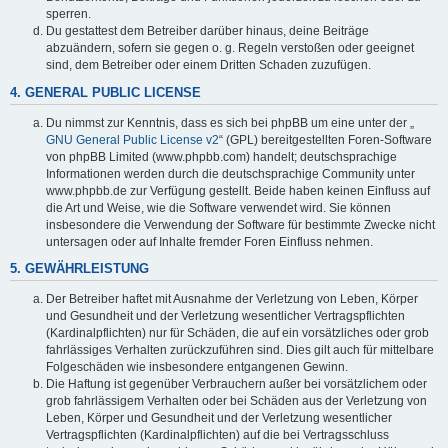
sperren.
Du gestattest dem Betreiber darüber hinaus, deine Beiträge
abzuändern, sofern sie gegen o. g. Regeln verstoßen oder geeignet
sind, dem Betreiber oder einem Dritten Schaden zuzufügen.
4. GENERAL PUBLIC LICENSE
Du nimmst zur Kenntnis, dass es sich bei phpBB um eine unter der „
GNU General Public License v2
“ (GPL) bereitgestellten Foren-Software
von phpBB Limited (www.phpbb.com) handelt; deutschsprachige
Informationen werden durch die deutschsprachige Community unter
www.phpbb.de zur Verfügung gestellt. Beide haben keinen Einfluss auf
die Art und Weise, wie die Software verwendet wird. Sie können
insbesondere die Verwendung der Software für bestimmte Zwecke nicht
untersagen oder auf Inhalte fremder Foren Einfluss nehmen.
5. GEWÄHRLEISTUNG
Der Betreiber haftet mit Ausnahme der Verletzung von Leben, Körper
und Gesundheit und der Verletzung wesentlicher Vertragspflichten
(Kardinalpflichten) nur für Schäden, die auf ein vorsätzliches oder grob
fahrlässiges Verhalten zurückzuführen sind. Dies gilt auch für mittelbare
Folgeschäden wie insbesondere entgangenen Gewinn.
Die Haftung ist gegenüber Verbrauchern außer bei vorsätzlichem oder
grob fahrlässigem Verhalten oder bei Schäden aus der Verletzung von
Leben, Körper und Gesundheit und der Verletzung wesentlicher
Vertragspflichten (Kardinalpflichten) auf die bei Vertragsschluss