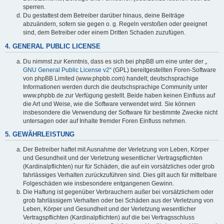
sperren.
Du gestattest dem Betreiber darüber hinaus, deine Beiträge
abzuändern, sofern sie gegen o. g. Regeln verstoßen oder geeignet
sind, dem Betreiber oder einem Dritten Schaden zuzufügen.
4. GENERAL PUBLIC LICENSE
Du nimmst zur Kenntnis, dass es sich bei phpBB um eine unter der „
GNU General Public License v2
“ (GPL) bereitgestellten Foren-Software
von phpBB Limited (www.phpbb.com) handelt; deutschsprachige
Informationen werden durch die deutschsprachige Community unter
www.phpbb.de zur Verfügung gestellt. Beide haben keinen Einfluss auf
die Art und Weise, wie die Software verwendet wird. Sie können
insbesondere die Verwendung der Software für bestimmte Zwecke nicht
untersagen oder auf Inhalte fremder Foren Einfluss nehmen.
5. GEWÄHRLEISTUNG
Der Betreiber haftet mit Ausnahme der Verletzung von Leben, Körper
und Gesundheit und der Verletzung wesentlicher Vertragspflichten
(Kardinalpflichten) nur für Schäden, die auf ein vorsätzliches oder grob
fahrlässiges Verhalten zurückzuführen sind. Dies gilt auch für mittelbare
Folgeschäden wie insbesondere entgangenen Gewinn.
Die Haftung ist gegenüber Verbrauchern außer bei vorsätzlichem oder
grob fahrlässigem Verhalten oder bei Schäden aus der Verletzung von
Leben, Körper und Gesundheit und der Verletzung wesentlicher
Vertragspflichten (Kardinalpflichten) auf die bei Vertragsschluss