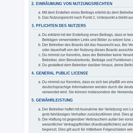
2. EINRÄUMUNG VON NUTZUNGSRECHTEN
Mit dem Erstellen eines Beitrags erteilst du dem Betrei
Das Nutzungsrecht nach Punkt 2, Unterpunkt a bleibt 
3. PFLICHTEN DES NUTZERS
Du erklärst mit der Erstellung eines Beitrags, dass er ke
Beiträgen verwendeten Links und Bilder zu setzen bzw.
Der Betreiber des Boards übt das Hausrecht aus. Bei V
oder dauerhaft von der Nutzung dieses Boards ausschlie
Du nimmst zur Kenntnis, dass der Betreiber keine Verantw
Betreiber, dein Benutzerkonto, Beiträge und Funktionen 
Du gestattest dem Betreiber darüber hinaus, deine Beit
4. GENERAL PUBLIC LICENSE
Du nimmst zur Kenntnis, dass es sich bei phpBB um eine
deutschsprachige Informationen werden durch die deuts
verwendet wird. Sie können insbesondere die Verwendun
5. GEWÄHRLEISTUNG
Der Betreiber haftet mit Ausnahme der Verletzung von Le
grob fahrlässiges Verhalten zurückzuführen sind. Dies 
Die Haftung ist gegenüber Verbrauchern außer bei vors
wesentlicher Vertragspflichten (Kardinalpflichten) auf
begrenzt. Dies gilt auch für mittelbare Folgeschäden 