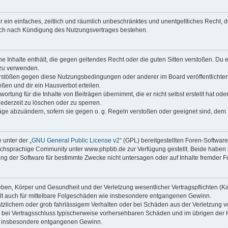
ber ein einfaches, zeitlich und räumlich unbeschränktes und unentgeltliches Recht
auch nach Kündigung des Nutzungsvertrages bestehen.
ine Inhalte enthält, die gegen geltendes Recht oder die guten Sitten verstoßen. Du 
 zu verwenden.
erstößen gegen diese Nutzungsbedingungen oder anderer im Board veröffentlichte
ßen und dir ein Hausverbot erteilen.
ortung für die Inhalte von Beiträgen übernimmt, die er nicht selbst erstellt hat od
jederzeit zu löschen oder zu sperren.
räge abzuändern, sofern sie gegen o. g. Regeln verstoßen oder geeignet sind, dem
 unter der „
GNU General Public License v2
“ (GPL) bereitgestellten Foren-Softwa
chsprachige Community unter www.phpbb.de zur Verfügung gestellt. Beide haben ke
g der Software für bestimmte Zwecke nicht untersagen oder auf Inhalte fremder F
ben, Körper und Gesundheit und der Verletzung wesentlicher Vertragspflichten (Kard
gilt auch für mittelbare Folgeschäden wie insbesondere entgangenen Gewinn.
ätzlichem oder grob fahrlässigem Verhalten oder bei Schäden aus der Verletzung 
 die bei Vertragsschluss typischerweise vorhersehbaren Schäden und im übrigen de
wie insbesondere entgangenen Gewinn.