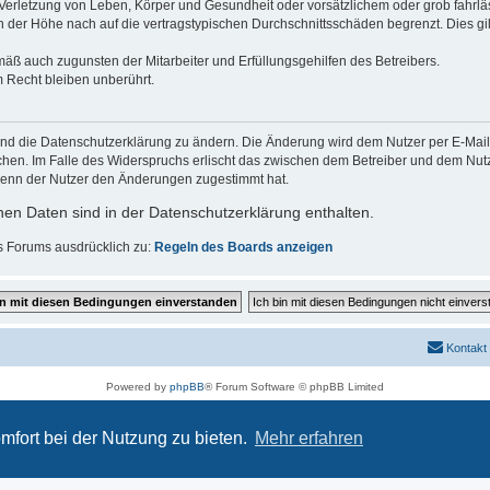
erletzung von Leben, Körper und Gesundheit oder vorsätzlichem oder grob fahrläs
der Höhe nach auf die vertragstypischen Durchschnittsschäden begrenzt. Dies gi
mäß auch zugunsten der Mitarbeiter und Erfüllungsgehilfen des Betreibers.
 Recht bleiben unberührt.
und die Datenschutzerklärung zu ändern. Die Änderung wird dem Nutzer per E-Mail m
chen. Im Falle des Widerspruchs erlischt das zwischen dem Betreiber und dem Nutze
wenn der Nutzer den Änderungen zugestimmt hat.
en Daten sind in der Datenschutzerklärung enthalten.
s Forums ausdrücklich zu:
Regeln des Boards anzeigen
Kontakt
Powered by
phpBB
® Forum Software © phpBB Limited
Deutsche Übersetzung durch
phpBB.de
Datenschutz
|
Nutzungsbedingungen
mfort bei der Nutzung zu bieten.
Mehr erfahren