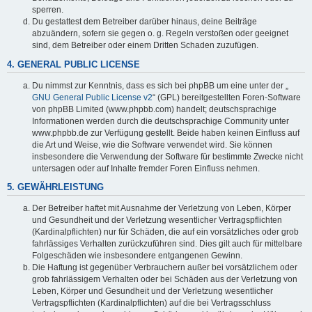
sperren.
Du gestattest dem Betreiber darüber hinaus, deine Beiträge
abzuändern, sofern sie gegen o. g. Regeln verstoßen oder geeignet
sind, dem Betreiber oder einem Dritten Schaden zuzufügen.
4. GENERAL PUBLIC LICENSE
Du nimmst zur Kenntnis, dass es sich bei phpBB um eine unter der „
GNU General Public License v2
“ (GPL) bereitgestellten Foren-Software
von phpBB Limited (www.phpbb.com) handelt; deutschsprachige
Informationen werden durch die deutschsprachige Community unter
www.phpbb.de zur Verfügung gestellt. Beide haben keinen Einfluss auf
die Art und Weise, wie die Software verwendet wird. Sie können
insbesondere die Verwendung der Software für bestimmte Zwecke nicht
untersagen oder auf Inhalte fremder Foren Einfluss nehmen.
5. GEWÄHRLEISTUNG
Der Betreiber haftet mit Ausnahme der Verletzung von Leben, Körper
und Gesundheit und der Verletzung wesentlicher Vertragspflichten
(Kardinalpflichten) nur für Schäden, die auf ein vorsätzliches oder grob
fahrlässiges Verhalten zurückzuführen sind. Dies gilt auch für mittelbare
Folgeschäden wie insbesondere entgangenen Gewinn.
Die Haftung ist gegenüber Verbrauchern außer bei vorsätzlichem oder
grob fahrlässigem Verhalten oder bei Schäden aus der Verletzung von
Leben, Körper und Gesundheit und der Verletzung wesentlicher
Vertragspflichten (Kardinalpflichten) auf die bei Vertragsschluss