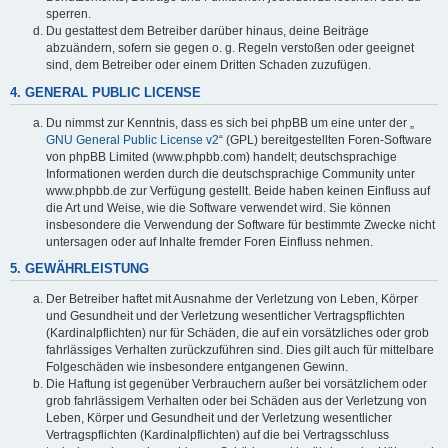
sperren.
Du gestattest dem Betreiber darüber hinaus, deine Beiträge
abzuändern, sofern sie gegen o. g. Regeln verstoßen oder geeignet
sind, dem Betreiber oder einem Dritten Schaden zuzufügen.
4. GENERAL PUBLIC LICENSE
Du nimmst zur Kenntnis, dass es sich bei phpBB um eine unter der „
GNU General Public License v2
“ (GPL) bereitgestellten Foren-Software
von phpBB Limited (www.phpbb.com) handelt; deutschsprachige
Informationen werden durch die deutschsprachige Community unter
www.phpbb.de zur Verfügung gestellt. Beide haben keinen Einfluss auf
die Art und Weise, wie die Software verwendet wird. Sie können
insbesondere die Verwendung der Software für bestimmte Zwecke nicht
untersagen oder auf Inhalte fremder Foren Einfluss nehmen.
5. GEWÄHRLEISTUNG
Der Betreiber haftet mit Ausnahme der Verletzung von Leben, Körper
und Gesundheit und der Verletzung wesentlicher Vertragspflichten
(Kardinalpflichten) nur für Schäden, die auf ein vorsätzliches oder grob
fahrlässiges Verhalten zurückzuführen sind. Dies gilt auch für mittelbare
Folgeschäden wie insbesondere entgangenen Gewinn.
Die Haftung ist gegenüber Verbrauchern außer bei vorsätzlichem oder
grob fahrlässigem Verhalten oder bei Schäden aus der Verletzung von
Leben, Körper und Gesundheit und der Verletzung wesentlicher
Vertragspflichten (Kardinalpflichten) auf die bei Vertragsschluss