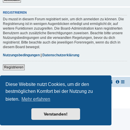
REGISTRIEREN
Du musst in diesem Forum registriert sein, um dich anmelden zu können. Die
Registrierung ist in wenigen Augenblicken erledigt und ermöglicht dir, auf
weitere Funktionen zuzugreifen. Die Board-Administration kann registrierten
Benutzern auch zusätzliche Berechtigungen zuweisen. Beachte bitte unsere
Nutzungsbedingungen und die verwandten Regelungen, bevor du dich
registrierst. Bitte beachte auch die jeweiligen Forenregeln, wenn du dich in
diesem Board bewegst.
Nutzungsbedingungen
|
Datenschutzerklärung
Registrieren
TUK TUK Thailand Reisetipps
Foren-Übersicht
Diese Website nutzt Cookies, um dir den
bestmöglichen Komfort bei der Nutzung zu
Powered by
phpBB
® Forum Software © phpBB Limited
Deutsche Übersetzung durch
phpBB.de
bieten.
Mehr erfahren
Datenschutz
|
Nutzungsbedingungen
Verstanden!