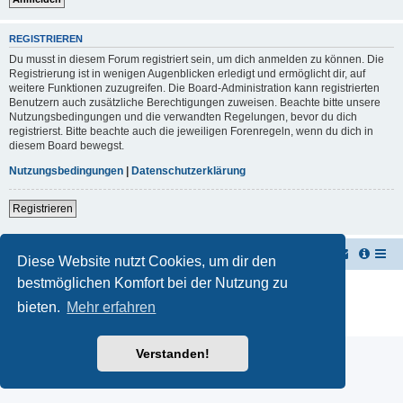
REGISTRIEREN
Du musst in diesem Forum registriert sein, um dich anmelden zu können. Die
Registrierung ist in wenigen Augenblicken erledigt und ermöglicht dir, auf
weitere Funktionen zuzugreifen. Die Board-Administration kann registrierten
Benutzern auch zusätzliche Berechtigungen zuweisen. Beachte bitte unsere
Nutzungsbedingungen und die verwandten Regelungen, bevor du dich
registrierst. Bitte beachte auch die jeweiligen Forenregeln, wenn du dich in
diesem Board bewegst.
Nutzungsbedingungen
|
Datenschutzerklärung
Registrieren
TUK TUK Thailand Reisetipps
Foren-Übersicht
Diese Website nutzt Cookies, um dir den
bestmöglichen Komfort bei der Nutzung zu
Powered by
phpBB
® Forum Software © phpBB Limited
Deutsche Übersetzung durch
phpBB.de
bieten.
Mehr erfahren
Datenschutz
|
Nutzungsbedingungen
Verstanden!