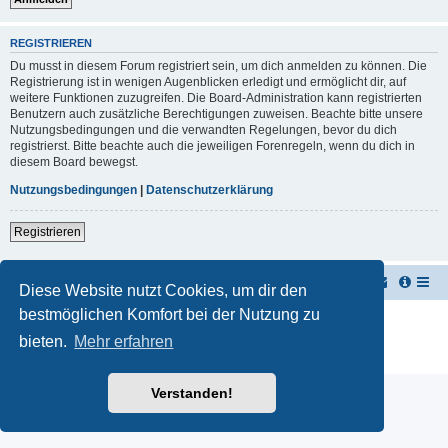
REGISTRIEREN
Du musst in diesem Forum registriert sein, um dich anmelden zu können. Die
Registrierung ist in wenigen Augenblicken erledigt und ermöglicht dir, auf
weitere Funktionen zuzugreifen. Die Board-Administration kann registrierten
Benutzern auch zusätzliche Berechtigungen zuweisen. Beachte bitte unsere
Nutzungsbedingungen und die verwandten Regelungen, bevor du dich
registrierst. Bitte beachte auch die jeweiligen Forenregeln, wenn du dich in
diesem Board bewegst.
Nutzungsbedingungen
|
Datenschutzerklärung
Registrieren
TUK TUK Thailand Reisetipps
Foren-Übersicht
Diese Website nutzt Cookies, um dir den
bestmöglichen Komfort bei der Nutzung zu
Powered by
phpBB
® Forum Software © phpBB Limited
Deutsche Übersetzung durch
phpBB.de
bieten.
Mehr erfahren
Datenschutz
|
Nutzungsbedingungen
Verstanden!