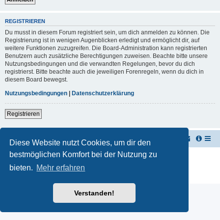
REGISTRIEREN
Du musst in diesem Forum registriert sein, um dich anmelden zu können. Die
Registrierung ist in wenigen Augenblicken erledigt und ermöglicht dir, auf
weitere Funktionen zuzugreifen. Die Board-Administration kann registrierten
Benutzern auch zusätzliche Berechtigungen zuweisen. Beachte bitte unsere
Nutzungsbedingungen und die verwandten Regelungen, bevor du dich
registrierst. Bitte beachte auch die jeweiligen Forenregeln, wenn du dich in
diesem Board bewegst.
Nutzungsbedingungen
|
Datenschutzerklärung
Registrieren
TUK TUK Thailand Reisetipps
Foren-Übersicht
Diese Website nutzt Cookies, um dir den
bestmöglichen Komfort bei der Nutzung zu
Powered by
phpBB
® Forum Software © phpBB Limited
Deutsche Übersetzung durch
phpBB.de
bieten.
Mehr erfahren
Datenschutz
|
Nutzungsbedingungen
Verstanden!