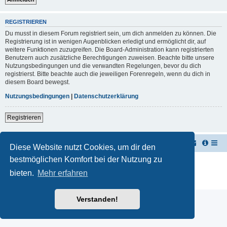
REGISTRIEREN
Du musst in diesem Forum registriert sein, um dich anmelden zu können. Die
Registrierung ist in wenigen Augenblicken erledigt und ermöglicht dir, auf
weitere Funktionen zuzugreifen. Die Board-Administration kann registrierten
Benutzern auch zusätzliche Berechtigungen zuweisen. Beachte bitte unsere
Nutzungsbedingungen und die verwandten Regelungen, bevor du dich
registrierst. Bitte beachte auch die jeweiligen Forenregeln, wenn du dich in
diesem Board bewegst.
Nutzungsbedingungen
|
Datenschutzerklärung
Registrieren
TUK TUK Thailand Reisetipps
Foren-Übersicht
Diese Website nutzt Cookies, um dir den
bestmöglichen Komfort bei der Nutzung zu
Powered by
phpBB
® Forum Software © phpBB Limited
Deutsche Übersetzung durch
phpBB.de
bieten.
Mehr erfahren
Datenschutz
|
Nutzungsbedingungen
Verstanden!