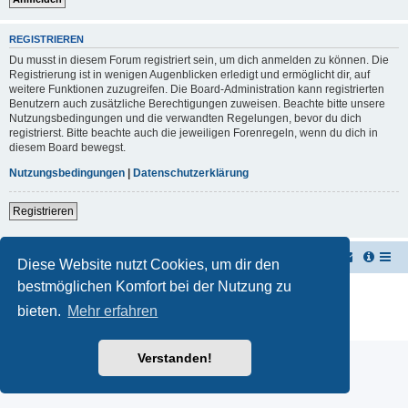
REGISTRIEREN
Du musst in diesem Forum registriert sein, um dich anmelden zu können. Die
Registrierung ist in wenigen Augenblicken erledigt und ermöglicht dir, auf
weitere Funktionen zuzugreifen. Die Board-Administration kann registrierten
Benutzern auch zusätzliche Berechtigungen zuweisen. Beachte bitte unsere
Nutzungsbedingungen und die verwandten Regelungen, bevor du dich
registrierst. Bitte beachte auch die jeweiligen Forenregeln, wenn du dich in
diesem Board bewegst.
Nutzungsbedingungen
|
Datenschutzerklärung
Registrieren
TUK TUK Thailand Reisetipps
Foren-Übersicht
Diese Website nutzt Cookies, um dir den
bestmöglichen Komfort bei der Nutzung zu
Powered by
phpBB
® Forum Software © phpBB Limited
Deutsche Übersetzung durch
phpBB.de
bieten.
Mehr erfahren
Datenschutz
|
Nutzungsbedingungen
Verstanden!