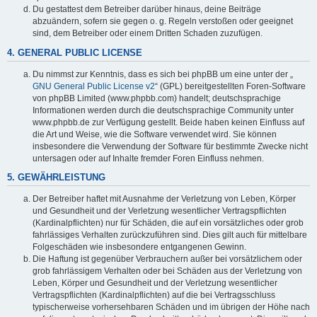
Du gestattest dem Betreiber darüber hinaus, deine Beiträge
abzuändern, sofern sie gegen o. g. Regeln verstoßen oder geeignet
sind, dem Betreiber oder einem Dritten Schaden zuzufügen.
4. GENERAL PUBLIC LICENSE
Du nimmst zur Kenntnis, dass es sich bei phpBB um eine unter der „
GNU General Public License v2
“ (GPL) bereitgestellten Foren-Software
von phpBB Limited (www.phpbb.com) handelt; deutschsprachige
Informationen werden durch die deutschsprachige Community unter
www.phpbb.de zur Verfügung gestellt. Beide haben keinen Einfluss auf
die Art und Weise, wie die Software verwendet wird. Sie können
insbesondere die Verwendung der Software für bestimmte Zwecke nicht
untersagen oder auf Inhalte fremder Foren Einfluss nehmen.
5. GEWÄHRLEISTUNG
Der Betreiber haftet mit Ausnahme der Verletzung von Leben, Körper
und Gesundheit und der Verletzung wesentlicher Vertragspflichten
(Kardinalpflichten) nur für Schäden, die auf ein vorsätzliches oder grob
fahrlässiges Verhalten zurückzuführen sind. Dies gilt auch für mittelbare
Folgeschäden wie insbesondere entgangenen Gewinn.
Die Haftung ist gegenüber Verbrauchern außer bei vorsätzlichem oder
grob fahrlässigem Verhalten oder bei Schäden aus der Verletzung von
Leben, Körper und Gesundheit und der Verletzung wesentlicher
Vertragspflichten (Kardinalpflichten) auf die bei Vertragsschluss
typischerweise vorhersehbaren Schäden und im übrigen der Höhe nach