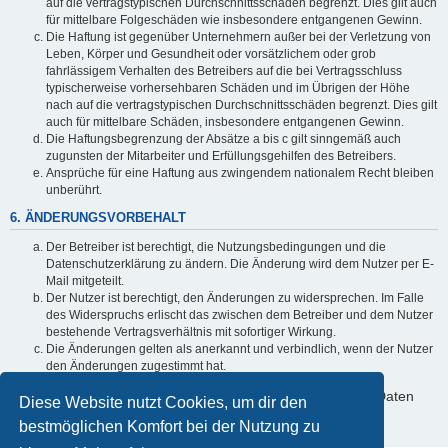
auf die vertragstypischen Durchschnittsschäden begrenzt. Dies gilt auch
für mittelbare Folgeschäden wie insbesondere entgangenen Gewinn.
Die Haftung ist gegenüber Unternehmern außer bei der Verletzung von
Leben, Körper und Gesundheit oder vorsätzlichem oder grob
fahrlässigem Verhalten des Betreibers auf die bei Vertragsschluss
typischerweise vorhersehbaren Schäden und im Übrigen der Höhe
nach auf die vertragstypischen Durchschnittsschäden begrenzt. Dies gilt
auch für mittelbare Schäden, insbesondere entgangenen Gewinn.
Die Haftungsbegrenzung der Absätze a bis c gilt sinngemäß auch
zugunsten der Mitarbeiter und Erfüllungsgehilfen des Betreibers.
Ansprüche für eine Haftung aus zwingendem nationalem Recht bleiben
unberührt.
6. ÄNDERUNGSVORBEHALT
Der Betreiber ist berechtigt, die Nutzungsbedingungen und die
Datenschutzerklärung zu ändern. Die Änderung wird dem Nutzer per E-
Mail mitgeteilt.
Der Nutzer ist berechtigt, den Änderungen zu widersprechen. Im Falle
des Widerspruchs erlischt das zwischen dem Betreiber und dem Nutzer
bestehende Vertragsverhältnis mit sofortiger Wirkung.
Die Änderungen gelten als anerkannt und verbindlich, wenn der Nutzer
den Änderungen zugestimmt hat.
Informationen über den Umgang mit deinen persönlichen Daten
Diese Website nutzt Cookies, um dir den
sind in der Datenschutzerklärung enthalten.
bestmöglichen Komfort bei der Nutzung zu