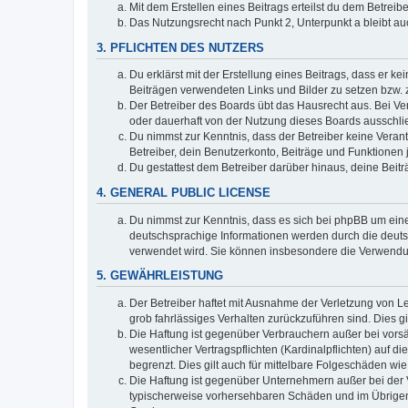
Mit dem Erstellen eines Beitrags erteilst du dem Betrei
Das Nutzungsrecht nach Punkt 2, Unterpunkt a bleibt 
3. PFLICHTEN DES NUTZERS
Du erklärst mit der Erstellung eines Beitrags, dass er ke
Beiträgen verwendeten Links und Bilder zu setzen bzw.
Der Betreiber des Boards übt das Hausrecht aus. Bei V
oder dauerhaft von der Nutzung dieses Boards ausschlie
Du nimmst zur Kenntnis, dass der Betreiber keine Verantw
Betreiber, dein Benutzerkonto, Beiträge und Funktionen 
Du gestattest dem Betreiber darüber hinaus, deine Beit
4. GENERAL PUBLIC LICENSE
Du nimmst zur Kenntnis, dass es sich bei phpBB um eine
deutschsprachige Informationen werden durch die deuts
verwendet wird. Sie können insbesondere die Verwendun
5. GEWÄHRLEISTUNG
Der Betreiber haftet mit Ausnahme der Verletzung von Le
grob fahrlässiges Verhalten zurückzuführen sind. Dies 
Die Haftung ist gegenüber Verbrauchern außer bei vors
wesentlicher Vertragspflichten (Kardinalpflichten) auf
begrenzt. Dies gilt auch für mittelbare Folgeschäden 
Die Haftung ist gegenüber Unternehmern außer bei der V
typischerweise vorhersehbaren Schäden und im Übrigen 