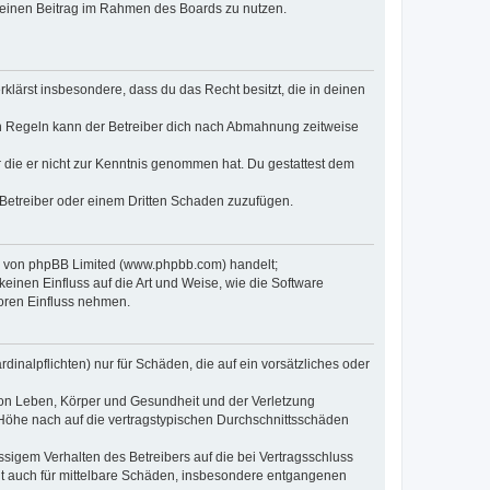
, deinen Beitrag im Rahmen des Boards zu nutzen.
erklärst insbesondere, dass du das Recht besitzt, die in deinen
n Regeln kann der Betreiber dich nach Abmahnung zeitweise
er die er nicht zur Kenntnis genommen hat. Du gestattest dem
 Betreiber oder einem Dritten Schaden zuzufügen.
re von phpBB Limited (www.phpbb.com) handelt;
inen Einfluss auf die Art und Weise, wie die Software
oren Einfluss nehmen.
inalpflichten) nur für Schäden, die auf ein vorsätzliches oder
von Leben, Körper und Gesundheit und der Verletzung
r Höhe nach auf die vertragstypischen Durchschnittsschäden
sigem Verhalten des Betreibers auf die bei Vertragsschluss
lt auch für mittelbare Schäden, insbesondere entgangenen