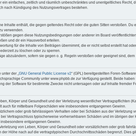
ber ein einfaches, zeitlich und räumlich unbeschränktes und unentgeltliches Recht
auch nach Kündigung des Nutzungsvertrages bestehen.
ine Inhalte enthält, die gegen geltendes Recht oder die guten Sitten verstoßen. Du 
 zu verwenden.
erstößen gegen diese Nutzungsbedingungen oder anderer im Board veröffentlichte
ßen und dir ein Hausverbot erteilen.
ortung für die Inhalte von Beiträgen übernimmt, die er nicht selbst erstellt hat od
jederzeit zu löschen oder zu sperren.
räge abzuändern, sofern sie gegen o. g. Regeln verstoßen oder geeignet sind, dem
 unter der „
GNU General Public License v2
“ (GPL) bereitgestellten Foren-Softwa
chsprachige Community unter www.phpbb.de zur Verfügung gestellt. Beide haben ke
g der Software für bestimmte Zwecke nicht untersagen oder auf Inhalte fremder F
ben, Körper und Gesundheit und der Verletzung wesentlicher Vertragspflichten (Kard
gilt auch für mittelbare Folgeschäden wie insbesondere entgangenen Gewinn.
ätzlichem oder grob fahrlässigem Verhalten oder bei Schäden aus der Verletzung 
 die bei Vertragsschluss typischerweise vorhersehbaren Schäden und im übrigen de
wie insbesondere entgangenen Gewinn.
erletzung von Leben, Körper und Gesundheit oder vorsätzlichem oder grob fahrläs
der Höhe nach auf die vertragstypischen Durchschnittsschäden begrenzt. Dies gi