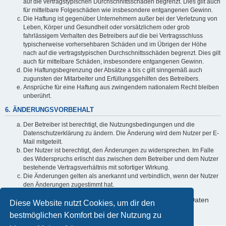
auf die vertragstypischen Durchschnittsschäden begrenzt. Dies gilt auch
für mittelbare Folgeschäden wie insbesondere entgangenen Gewinn.
Die Haftung ist gegenüber Unternehmern außer bei der Verletzung von
Leben, Körper und Gesundheit oder vorsätzlichem oder grob
fahrlässigem Verhalten des Betreibers auf die bei Vertragsschluss
typischerweise vorhersehbaren Schäden und im Übrigen der Höhe
nach auf die vertragstypischen Durchschnittsschäden begrenzt. Dies gilt
auch für mittelbare Schäden, insbesondere entgangenen Gewinn.
Die Haftungsbegrenzung der Absätze a bis c gilt sinngemäß auch
zugunsten der Mitarbeiter und Erfüllungsgehilfen des Betreibers.
Ansprüche für eine Haftung aus zwingendem nationalem Recht bleiben
unberührt.
6. ÄNDERUNGSVORBEHALT
Der Betreiber ist berechtigt, die Nutzungsbedingungen und die
Datenschutzerklärung zu ändern. Die Änderung wird dem Nutzer per E-
Mail mitgeteilt.
Der Nutzer ist berechtigt, den Änderungen zu widersprechen. Im Falle
des Widerspruchs erlischt das zwischen dem Betreiber und dem Nutzer
bestehende Vertragsverhältnis mit sofortiger Wirkung.
Die Änderungen gelten als anerkannt und verbindlich, wenn der Nutzer
den Änderungen zugestimmt hat.
Informationen über den Umgang mit deinen persönlichen Daten
Diese Website nutzt Cookies, um dir den
sind in der Datenschutzerklärung enthalten.
bestmöglichen Komfort bei der Nutzung zu