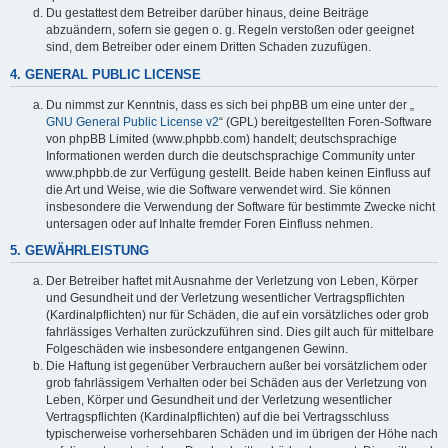
Du gestattest dem Betreiber darüber hinaus, deine Beiträge
abzuändern, sofern sie gegen o. g. Regeln verstoßen oder geeignet
sind, dem Betreiber oder einem Dritten Schaden zuzufügen.
4. GENERAL PUBLIC LICENSE
Du nimmst zur Kenntnis, dass es sich bei phpBB um eine unter der „
GNU General Public License v2
“ (GPL) bereitgestellten Foren-Software
von phpBB Limited (www.phpbb.com) handelt; deutschsprachige
Informationen werden durch die deutschsprachige Community unter
www.phpbb.de zur Verfügung gestellt. Beide haben keinen Einfluss auf
die Art und Weise, wie die Software verwendet wird. Sie können
insbesondere die Verwendung der Software für bestimmte Zwecke nicht
untersagen oder auf Inhalte fremder Foren Einfluss nehmen.
5. GEWÄHRLEISTUNG
Der Betreiber haftet mit Ausnahme der Verletzung von Leben, Körper
und Gesundheit und der Verletzung wesentlicher Vertragspflichten
(Kardinalpflichten) nur für Schäden, die auf ein vorsätzliches oder grob
fahrlässiges Verhalten zurückzuführen sind. Dies gilt auch für mittelbare
Folgeschäden wie insbesondere entgangenen Gewinn.
Die Haftung ist gegenüber Verbrauchern außer bei vorsätzlichem oder
grob fahrlässigem Verhalten oder bei Schäden aus der Verletzung von
Leben, Körper und Gesundheit und der Verletzung wesentlicher
Vertragspflichten (Kardinalpflichten) auf die bei Vertragsschluss
typischerweise vorhersehbaren Schäden und im übrigen der Höhe nach